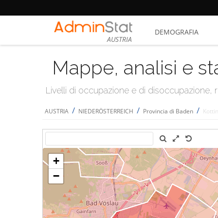
DEMOGRAFIA
AUSTRIA
Mappe, analisi e st
Livelli di occupazione e di disoccupazione
/
/
/
AUSTRIA
NIEDERÖSTERREICH
Provincia di Baden
Kotti