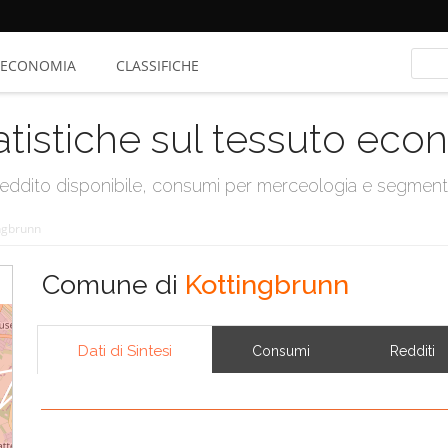
ECONOMIA
CLASSIFICHE
atistiche sul tessuto ec
, reddito disponibile, consumi per merceologia e segmen
ngbrunn
Comune di
Kottingbrunn
Dati di Sintesi
Consumi
Redditi