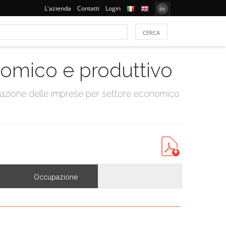
L'azienda
Contatti
Login
onomico e produttivo
tazione delle imprese per settore economico
Occupazione