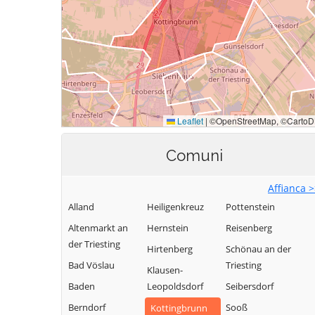
Comuni
Affianca 
Alland
Heiligenkreuz
Pottenstein
Altenmarkt an
Hernstein
Reisenberg
der Triesting
Hirtenberg
Schönau an der
Bad Vöslau
Triesting
Klausen-
Baden
Leopoldsdorf
Seibersdorf
Berndorf
Sooß
Kottingbrunn