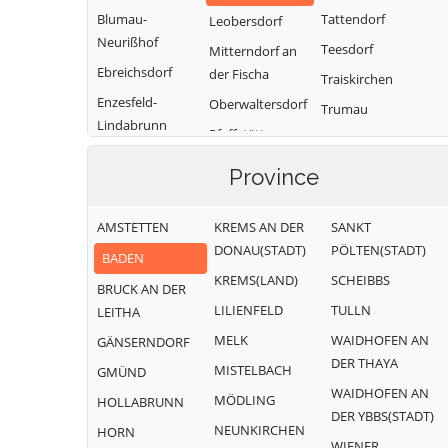
Blumau-
Tattendorf
Leobersdorf
Neurißhof
Teesdorf
Mitterndorf an
Ebreichsdorf
der Fischa
Traiskirchen
Enzesfeld-
Oberwaltersdorf
Trumau
Lindabrunn
Pfaffstätten
Weissenbach an
Furth an der
der Triesting
Pottendorf
Province
Triesting
Günselsdorf
AMSTETTEN
KREMS AN DER
SANKT
DONAU(STADT)
PÖLTEN(STADT)
BADEN
KREMS(LAND)
SCHEIBBS
BRUCK AN DER
LILIENFELD
TULLN
LEITHA
MELK
WAIDHOFEN AN
GÄNSERNDORF
DER THAYA
MISTELBACH
GMÜND
WAIDHOFEN AN
MÖDLING
HOLLABRUNN
DER YBBS(STADT)
NEUNKIRCHEN
HORN
WIENER