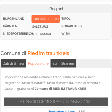
Regioni
BURGENLAND
TIROL
OBERÖSTERREICH
KÄRNTEN
VORARLBERG
SALZBURG
NIEDERÖSTERREICH
WIEN
STEIERMARK
Comune di
Ried im traunkreis
Dati di Sintesi
Popolazione
Età
Stranieri
Popolazione residente e relativo trend, saldo naturale e saldo
migratorio, tasso di natalità, tasso di mortalità, tasso di crescita e
tasso migratorionel
Comune di RIED IM TRAUNKREIS
BILANCIO DEMOGRAFICO
(ANNO 2021)
Popolazione al 1 gen.
2.849