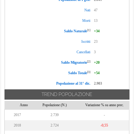
Nati
47
Morti
13
[1]
Saldo Naturale
+34
Iscritti
23
Cancellati
3
[2]
Saldo Migratorio
+20
[3]
Saldo Totale
+54
Popolazione al 31° dic.
2.903
TREND POPOLAZIONE
Anno
Popolazione (N.)
Variazione % su anno prec.
2017
2.739
-
2018
2.724
-0,55