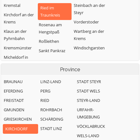
Kremstal
Steinbach an der
Ried im
Steyr
Kirchdorf an der
Traunkreis
Krems
Vorderstoder
Rosenau am
Klaus an der
Wartberg an der
Hengstpaß
Pyhrnbahn
Krems
Roßleithen
Kremsmünster
Windischgarsten
Sankt Pankraz
Micheldorf in
Oberösterreich
Province
BRAUNAU
LINZ-LAND
STADT STEYR
EFERDING
PERG
STADT WELS
FREISTADT
RIED
STEYR-LAND
GMUNDEN
ROHRBACH
URFAHR-
UMGEBUNG
GRIESKIRCHEN
SCHÄRDING
VÖCKLABRUCK
STADT LINZ
KIRCHDORF
WELS-LAND