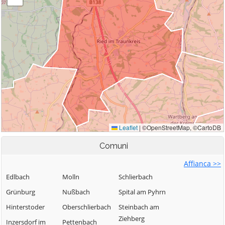
Comuni
Affianca >>
Edlbach
Molln
Schlierbach
Grünburg
Nußbach
Spital am Pyhrn
Hinterstoder
Oberschlierbach
Steinbach am
Ziehberg
Inzersdorf im
Pettenbach