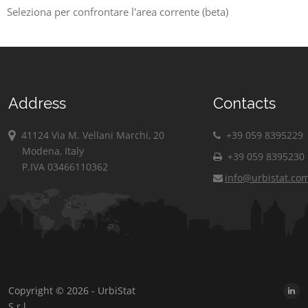
Seleziona per confrontare l'area corrente (beta)
Address
Contacts
41124 Via M. Vellani Marchi, 20
+39 059 8395229
Modena, Italy
+39 059 8395230
P.IVA 03466110362
info@urbistat.co
Copyright © 2026 - UrbiStat
S.r.l.