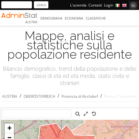
L'azienda
Contatti
Login
DEMOGRAFIA
ECONOMIA
CLASSIFICHE
AUSTRIA
Mappe, analisi e
statistiche sulla
popolazione residente
Bilancio demografico, trend della popolazione e delle
famiglie, classi di età ed età media, stato civile e
stranieri
/
/
/
AUSTRIA
OBERÖSTERREICH
Provincia di Kirchdorf
Ried im Traunkreis