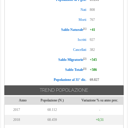
Nati
808
Morti
767
[1]
Saldo Naturale
+41
Iscritti
927
Cancellati
382
[2]
Saldo Migratorio
+545
[3]
Saldo Totale
+586
Popolazione al 31° dic.
69.827
TREND POPOLAZIONE
Anno
Popolazione (N.)
Variazione % su anno prec.
2017
68.112
-
2018
68.459
+0,51