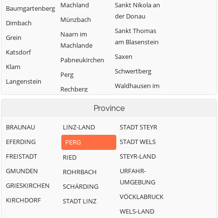
Machland
Sankt Nikola an
Baumgartenberg
der Donau
Münzbach
Dimbach
Sankt Thomas
Naarn im
Grein
am Blasenstein
Machlande
Katsdorf
Saxen
Pabneukirchen
Klam
Schwertberg
Perg
Langenstein
Waldhausen im
Rechberg
Strudengau
Ried in der
Province
Windhaag bei
Riedmark
Perg
BRAUNAU
LINZ-LAND
STADT STEYR
EFERDING
STADT WELS
PERG
FREISTADT
STEYR-LAND
RIED
GMUNDEN
URFAHR-
ROHRBACH
UMGEBUNG
GRIESKIRCHEN
SCHÄRDING
VÖCKLABRUCK
KIRCHDORF
STADT LINZ
WELS-LAND