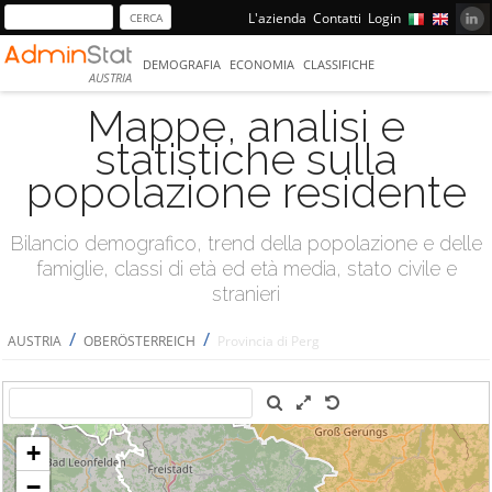
L'azienda
Contatti
Login
DEMOGRAFIA
ECONOMIA
CLASSIFICHE
AUSTRIA
Mappe, analisi e
statistiche sulla
popolazione residente
Bilancio demografico, trend della popolazione e delle
famiglie, classi di età ed età media, stato civile e
stranieri
/
/
AUSTRIA
OBERÖSTERREICH
Provincia di Perg