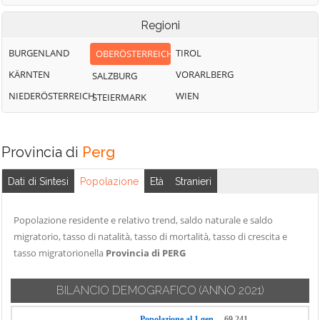
Regioni
BURGENLAND
TIROL
OBERÖSTERREICH
KÄRNTEN
VORARLBERG
SALZBURG
NIEDERÖSTERREICH
WIEN
STEIERMARK
Provincia di
Perg
Dati di Sintesi
Popolazione
Età
Stranieri
Popolazione residente e relativo trend, saldo naturale e saldo
migratorio, tasso di natalità, tasso di mortalità, tasso di crescita e
tasso migratorionella
Provincia di PERG
BILANCIO DEMOGRAFICO
(ANNO 2021)
Popolazione al 1 gen.
69.241