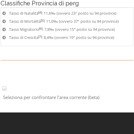
Classifiche
Provincia di perg
[4]
Tasso di Natalità
: 11,6‰ (ovvero 23° posto su 94 province)
[5]
Tasso di Mortalità
: 11,0‰ (ovvero 37° posto su 94 province)
[6]
Tasso Migratorio
: 7,8‰ (ovvero 15° posto su 94 province)
[7]
Tasso di Crescita
: 8,4‰ (ovvero 19° posto su 94 province)
Seleziona per confrontare l'area corrente (beta)