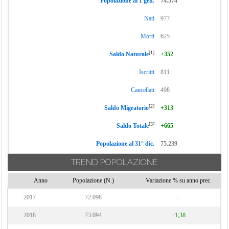
Popolazione al 1 gen.
74.574
Nati
977
Morti
625
[1]
Saldo Naturale
+352
Iscritti
811
Cancellati
498
[2]
Saldo Migratorio
+313
[3]
Saldo Totale
+665
Popolazione al 31° dic.
75.239
TREND POPOLAZIONE
Anno
Popolazione (N.)
Variazione % su anno prec.
2017
72.098
-
2018
73.094
+1,38