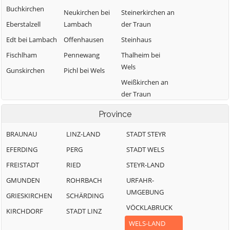
Buchkirchen
Neukirchen bei
Steinerkirchen an
Eberstalzell
Lambach
der Traun
Edt bei Lambach
Offenhausen
Steinhaus
Fischlham
Pennewang
Thalheim bei
Wels
Gunskirchen
Pichl bei Wels
Weißkirchen an
der Traun
Province
BRAUNAU
LINZ-LAND
STADT STEYR
EFERDING
PERG
STADT WELS
FREISTADT
RIED
STEYR-LAND
GMUNDEN
ROHRBACH
URFAHR-
UMGEBUNG
GRIESKIRCHEN
SCHÄRDING
VÖCKLABRUCK
KIRCHDORF
STADT LINZ
WELS-LAND