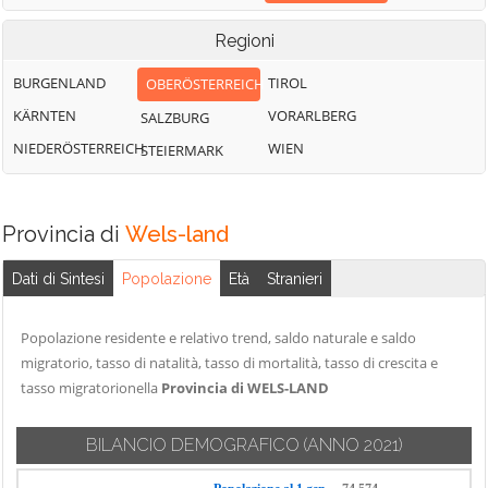
Regioni
BURGENLAND
TIROL
OBERÖSTERREICH
KÄRNTEN
VORARLBERG
SALZBURG
NIEDERÖSTERREICH
WIEN
STEIERMARK
Provincia di
Wels-land
Dati di Sintesi
Popolazione
Età
Stranieri
Popolazione residente e relativo trend, saldo naturale e saldo
migratorio, tasso di natalità, tasso di mortalità, tasso di crescita e
tasso migratorionella
Provincia di WELS-LAND
BILANCIO DEMOGRAFICO
(ANNO 2021)