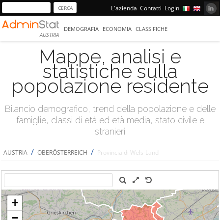
L'azienda
Contatti
Login
DEMOGRAFIA
ECONOMIA
CLASSIFICHE
AUSTRIA
Mappe, analisi e
statistiche sulla
popolazione residente
Bilancio demografico, trend della popolazione e delle
famiglie, classi di età ed età media, stato civile e
stranieri
/
/
AUSTRIA
OBERÖSTERREICH
Provincia di Wels-Land