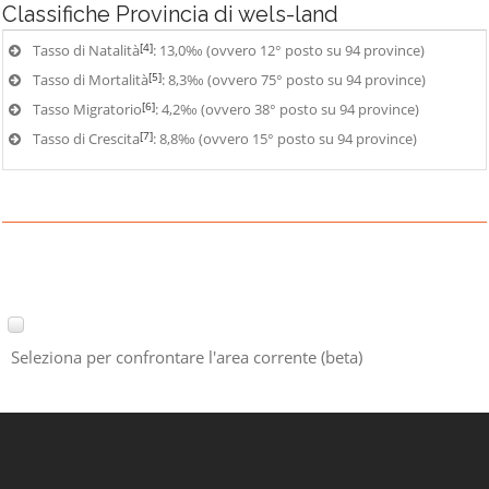
Classifiche
Provincia di wels-land
[4]
Tasso di Natalità
: 13,0‰ (ovvero 12° posto su 94 province)
[5]
Tasso di Mortalità
: 8,3‰ (ovvero 75° posto su 94 province)
[6]
Tasso Migratorio
: 4,2‰ (ovvero 38° posto su 94 province)
[7]
Tasso di Crescita
: 8,8‰ (ovvero 15° posto su 94 province)
Seleziona per confrontare l'area corrente (beta)