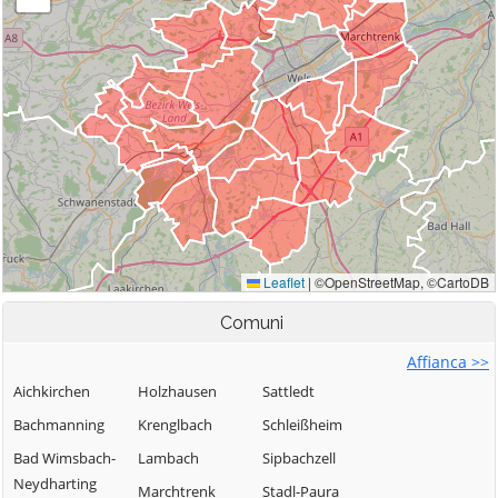
Comuni
Affianca >>
Aichkirchen
Holzhausen
Sattledt
Bachmanning
Krenglbach
Schleißheim
Bad Wimsbach-
Lambach
Sipbachzell
Neydharting
Marchtrenk
Stadl-Paura