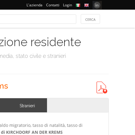
L'azienda
Contatti
Login
azione residente
dia, stato civile e stranieri
ems
Stranieri
ldo migratorio, tasso di natalità, tasso di
di KIRCHDORF AN DER KREMS