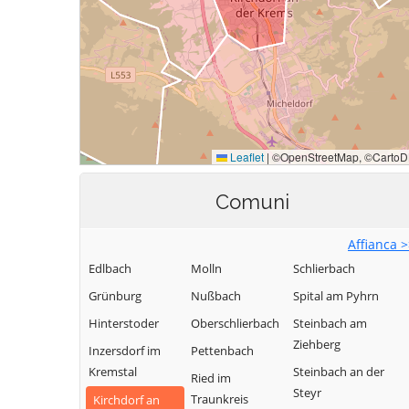
Comuni
Affianca 
Edlbach
Molln
Schlierbach
Grünburg
Nußbach
Spital am Pyhrn
Hinterstoder
Oberschlierbach
Steinbach am
Ziehberg
Inzersdorf im
Pettenbach
Kremstal
Steinbach an der
Ried im
Steyr
Traunkreis
Kirchdorf an