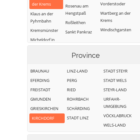
Vorderstoder
der Krems
Rosenau am
Hengstpaß
Wartberg an der
Klaus an der
Krems
Pyhrnbahn
Roßleithen
Windischgarsten
Kremsmünster
Sankt Pankraz
Micheldorf in
Oberösterreich
Province
BRAUNAU
LINZ-LAND
STADT STEYR
EFERDING
PERG
STADT WELS
FREISTADT
RIED
STEYR-LAND
GMUNDEN
ROHRBACH
URFAHR-
UMGEBUNG
GRIESKIRCHEN
SCHÄRDING
VÖCKLABRUCK
STADT LINZ
KIRCHDORF
WELS-LAND