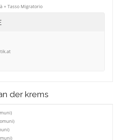
tà + Tasso Migratorio
E
tik.at
an der krems
omuni)
comuni)
muni)
omuni)