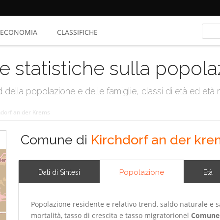
ECONOMIA
CLASSIFICHE
e statistiche sulla popol
della popolazione e delle famiglie, classi di età ed età me
hdorf an der Krems
Comune di
Kirchdorf an der kr
Popolazione
Dati di Sintesi
Età
Popolazione residente e relativo trend, saldo naturale e sa
mortalità, tasso di crescita e tasso migratorionel
Comune 