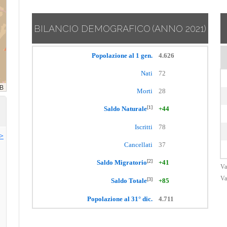
BILANCIO DEMOGRAFICO
(ANNO 2021)
Popolazione al 1 gen.
4.626
Nati
72
Morti
28
[1]
Saldo Naturale
+44
Iscritti
78
>>
Cancellati
37
[2]
Saldo Migratorio
+41
Va
Va
[3]
Saldo Totale
+85
Popolazione al 31° dic.
4.711