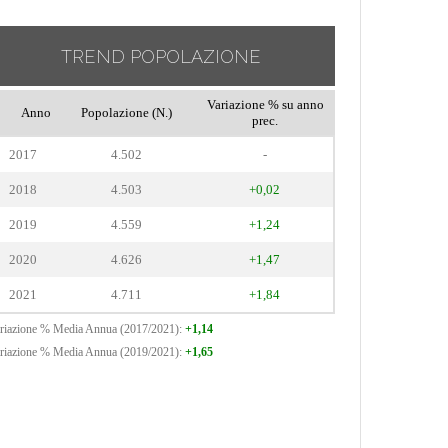
TREND POPOLAZIONE
Variazione % su anno
Anno
Popolazione (N.)
prec.
2017
4.502
-
2018
4.503
+0,02
2019
4.559
+1,24
2020
4.626
+1,47
2021
4.711
+1,84
riazione % Media Annua (2017/2021):
+1,14
riazione % Media Annua (2019/2021):
+1,65