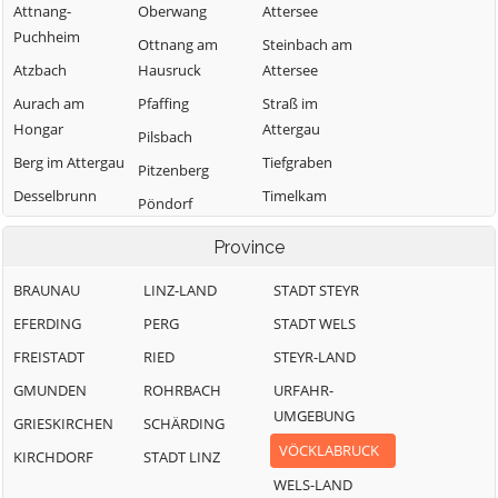
Attnang-
Oberwang
Attersee
Puchheim
Ottnang am
Steinbach am
Atzbach
Hausruck
Attersee
Aurach am
Pfaffing
Straß im
Hongar
Attergau
Pilsbach
Berg im Attergau
Tiefgraben
Pitzenberg
Desselbrunn
Timelkam
Pöndorf
Fornach
Ungenach
Puchkirchen am
Province
Frankenburg am
Trattberg
Unterach am
Hausruck
Attersee
BRAUNAU
LINZ-LAND
STADT STEYR
Pühret
Frankenmarkt
Vöcklabruck
EFERDING
PERG
STADT WELS
Redleiten
Gampern
Vöcklamarkt
FREISTADT
RIED
STEYR-LAND
Redlham
Innerschwand
Weißenkirchen
GMUNDEN
ROHRBACH
URFAHR-
Regau
am Mondsee
im Attergau
UMGEBUNG
GRIESKIRCHEN
SCHÄRDING
Rüstorf
Lenzing
Weyregg am
VÖCKLABRUCK
KIRCHDORF
STADT LINZ
Rutzenham
Attersee
Manning
WELS-LAND
Sankt Georgen