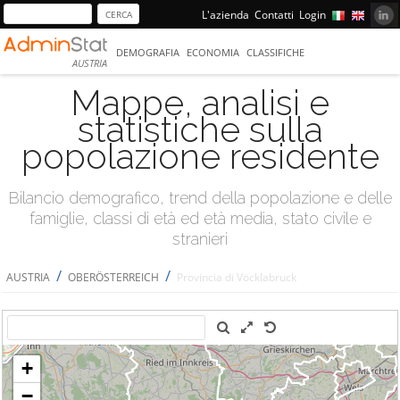
L'azienda
Contatti
Login
DEMOGRAFIA
ECONOMIA
CLASSIFICHE
AUSTRIA
Mappe, analisi e
statistiche sulla
popolazione residente
Bilancio demografico, trend della popolazione e delle
famiglie, classi di età ed età media, stato civile e
stranieri
/
/
AUSTRIA
OBERÖSTERREICH
Provincia di Vöcklabruck