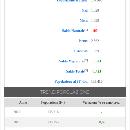
Popolazione al 1 gen.
137.993
Nati
1.528
Morti
1.628
[1]
Saldo Naturale
-100
Iscritti
2.562
Cancellati
1.039
[2]
Saldo Migratorio
+1.523
[3]
Saldo Totale
+1.423
Popolazione al 31° dic.
139.416
TREND POPOLAZIONE
Anno
Popolazione (N.)
Variazione % su anno prec.
2017
135.316
-
2018
136.253
+0,69