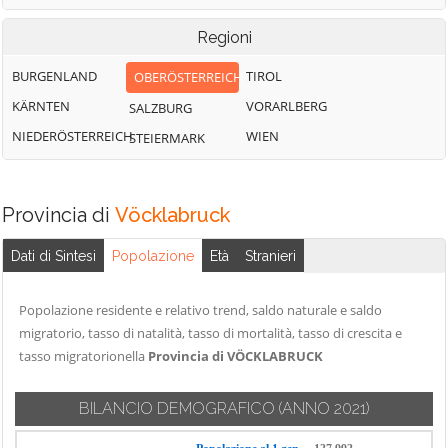
Wolfsegg am
Mondsee
im Attergau
Hausruck
Regioni
Neukirchen an
Sankt Lorenz
Zell am Moos
der Vöckla
BURGENLAND
TIROL
OBERÖSTERREICH
Schlatt
Zell am
Niederthalheim
KÄRNTEN
VORARLBERG
SALZBURG
Pettenfirst
Nußdorf am
NIEDERÖSTERREICH
WIEN
STEIERMARK
Attersee
Provincia di
Vöcklabruck
Dati di Sintesi
Popolazione
Età
Stranieri
Popolazione residente e relativo trend, saldo naturale e saldo
migratorio, tasso di natalità, tasso di mortalità, tasso di crescita e
tasso migratorionella
Provincia di VÖCKLABRUCK
BILANCIO DEMOGRAFICO
(ANNO 2021)