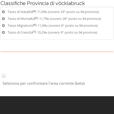
Classifiche
Provincia di vöcklabruck
[4]
Tasso di Natalità
: 11,0‰ (ovvero 33° posto su 94 province)
[5]
Tasso di Mortalità
: 11,7‰ (ovvero 28° posto su 94 province)
[6]
Tasso Migratorio
: 11,0‰ (ovvero 6° posto su 94 province)
[7]
Tasso di Crescita
: 10,2‰ (ovvero 9° posto su 94 province)
Seleziona per confrontare l'area corrente (beta)