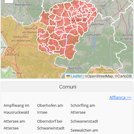
Comuni
Affianca >>
Ampflwang im
Oberhofen am
Schörfling am
Hausruckwald
Irrsee
Attersee
Attersee am
Oberndorf bei
Schwanenstadt
Attersee
Schwanenstadt
Seewalchen am