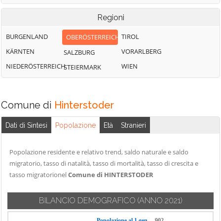
Regioni
BURGENLAND
TIROL
OBERÖSTERREICH
KÄRNTEN
VORARLBERG
SALZBURG
NIEDERÖSTERREICH
WIEN
STEIERMARK
Comune di
Hinterstoder
Dati di Sintesi
Popolazione
Età
Stranieri
Popolazione residente e relativo trend, saldo naturale e saldo
migratorio, tasso di natalità, tasso di mortalità, tasso di crescita e
tasso migratorionel
Comune di HINTERSTODER
BILANCIO DEMOGRAFICO
(ANNO 2021)
Popolazione al 1 gen.
902