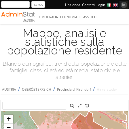
L'azienda
Contatti
Login
DEMOGRAFIA
ECONOMIA
CLASSIFICHE
AUSTRIA
Mappe, analisi e
statistiche sulla
popolazione residente
Bilancio demografico, trend della popolazione e delle
famiglie, classi di età ed età media, stato civile e
stranieri
/
/
/
AUSTRIA
OBERÖSTERREICH
Provincia di Kirchdorf
Hinterstoder