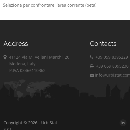
Seleziona per confrontare l'area corrente (beta)
Address
Contacts
41124 Via M. Vellani Marchi, 20
+39 059 8395229
Modena, Italy
+39 059 8395230
P.IVA 03466110362
info@urbistat.co
Copyright © 2026 - UrbiStat
S.r.l.