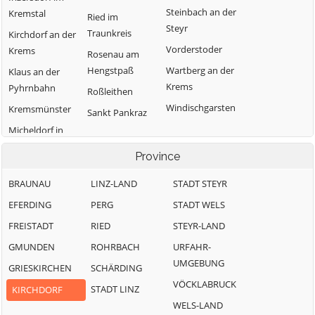
Steinbach an der
Kremstal
Ried im
Steyr
Traunkreis
Kirchdorf an der
Vorderstoder
Krems
Rosenau am
Hengstpaß
Wartberg an der
Klaus an der
Krems
Pyhrnbahn
Roßleithen
Windischgarsten
Kremsmünster
Sankt Pankraz
Micheldorf in
Oberösterreich
Province
BRAUNAU
LINZ-LAND
STADT STEYR
EFERDING
PERG
STADT WELS
FREISTADT
RIED
STEYR-LAND
GMUNDEN
ROHRBACH
URFAHR-
UMGEBUNG
GRIESKIRCHEN
SCHÄRDING
VÖCKLABRUCK
STADT LINZ
KIRCHDORF
WELS-LAND