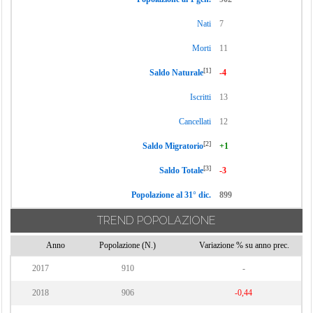
Nati
7
Morti
11
[1]
Saldo Naturale
-4
Iscritti
13
Cancellati
12
[2]
Saldo Migratorio
+1
[3]
Saldo Totale
-3
Popolazione al 31° dic.
899
TREND POPOLAZIONE
Anno
Popolazione (N.)
Variazione % su anno prec.
2017
910
-
2018
906
-0,44