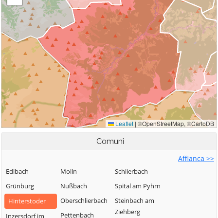
Comuni
Affianca >>
Edlbach
Molln
Schlierbach
Grünburg
Nußbach
Spital am Pyhrn
Oberschlierbach
Steinbach am
Hinterstoder
Ziehberg
Pettenbach
Inzersdorf im