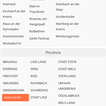
Kremstal
Steinbach an der
Ried im
Steyr
Kirchdorf an der
Traunkreis
Krems
Vorderstoder
Rosenau am
Klaus an der
Wartberg an der
Hengstpaß
Pyhrnbahn
Krems
Roßleithen
Kremsmünster
Windischgarsten
Sankt Pankraz
Micheldorf in
Oberösterreich
Province
BRAUNAU
LINZ-LAND
STADT STEYR
EFERDING
PERG
STADT WELS
FREISTADT
RIED
STEYR-LAND
GMUNDEN
ROHRBACH
URFAHR-
UMGEBUNG
GRIESKIRCHEN
SCHÄRDING
VÖCKLABRUCK
STADT LINZ
KIRCHDORF
WELS-LAND