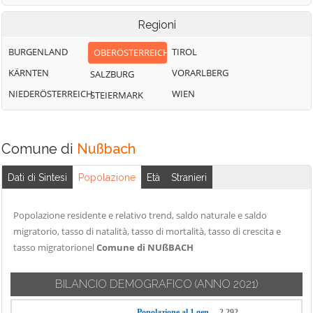
Regioni
BURGENLAND
TIROL
OBERÖSTERREICH
KÄRNTEN
VORARLBERG
SALZBURG
NIEDERÖSTERREICH
WIEN
STEIERMARK
Comune di
Nußbach
Dati di Sintesi
Popolazione
Età
Stranieri
Popolazione residente e relativo trend, saldo naturale e saldo
migratorio, tasso di natalità, tasso di mortalità, tasso di crescita e
tasso migratorionel
Comune di NUßBACH
BILANCIO DEMOGRAFICO
(ANNO 2021)
Popolazione al 1 gen.
2.292