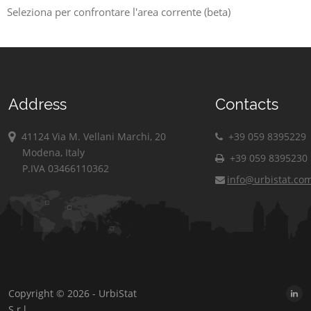
Seleziona per confrontare l'area corrente (beta)
Address
Contacts
41124 Via M. Vellani Marchi, 20
+39 059 8395229
Modena, Italy
+39 059 8395230
P.IVA 03466110362
info@urbistat.co
Copyright © 2026 - UrbiStat
S.r.l.