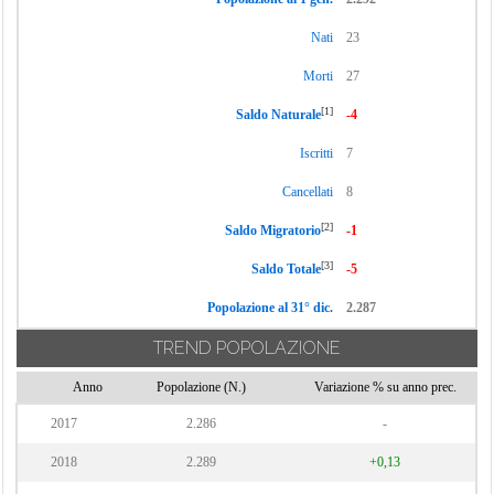
Nati
23
Morti
27
[1]
Saldo Naturale
-4
Iscritti
7
Cancellati
8
[2]
Saldo Migratorio
-1
[3]
Saldo Totale
-5
Popolazione al 31° dic.
2.287
TREND POPOLAZIONE
Anno
Popolazione (N.)
Variazione % su anno prec.
2017
2.286
-
2018
2.289
+0,13