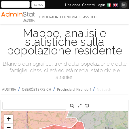
L'azienda
Contatti
Login
DEMOGRAFIA
ECONOMIA
CLASSIFICHE
AUSTRIA
Mappe, analisi e
statistiche sulla
popolazione residente
Bilancio demografico, trend della popolazione e delle
famiglie, classi di età ed età media, stato civile e
stranieri
/
/
/
AUSTRIA
OBERÖSTERREICH
Provincia di Kirchdorf
Nußbach