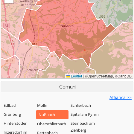
Comuni
Affianca >>
Edlbach
Molln
Schlierbach
Grünburg
Spital am Pyhrn
Nußbach
Hinterstoder
Steinbach am
Oberschlierbach
Ziehberg
Inzersdorf im
Pettenbach