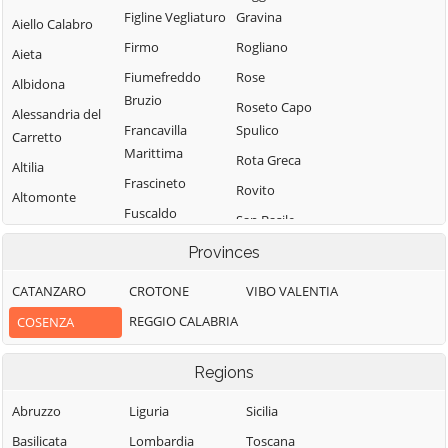
Figline Vegliaturo
Gravina
Aiello Calabro
Firmo
Rogliano
Aieta
Fiumefreddo
Rose
Albidona
Bruzio
Roseto Capo
Alessandria del
Francavilla
Spulico
Carretto
Marittima
Rota Greca
Altilia
Frascineto
Rovito
Altomonte
Fuscaldo
San Basile
Amantea
Grimaldi
San Benedetto
Provinces
Amendolara
Grisolia
Ullano
Aprigliano
CATANZARO
CROTONE
VIBO VALENTIA
Guardia
San Cosmo
Belmonte
REGGIO CALABRIA
COSENZA
Piemontese
Albanese
Calabro
Lago
San Demetrio
Belsito
Regions
Corone
Laino Borgo
Belvedere
San Donato di
Abruzzo
Liguria
Sicilia
Laino Castello
Marittimo
Ninea
Basilicata
Lombardia
Toscana
Lappano