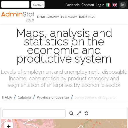
L'azienda
Contatti
Login
DEMOGRAPHY
ECONOMY
RANKINGS
ITALIA
Maps, analysis and
statistics on the
economic and
productive system
Levels of employment and unemployment, disposable
income, consumption by product category and
segmentation of enterprises by economic sector
/
/
/
ITALIA
Calabria
Province of Cosenza
Santo Stefano di Rogliano