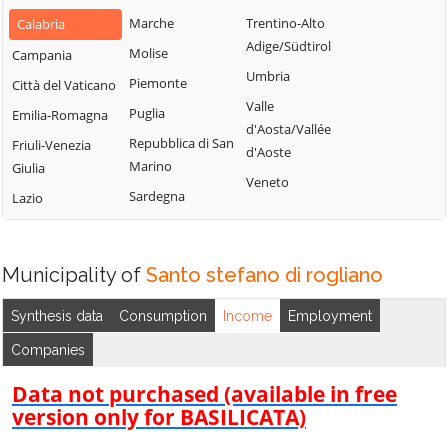
Bianchi
San Fili
Marche
Trentino-Alto
Calabria
Lattarico
Bisignano
San Giorgio
Adige/Südtirol
Molise
Campania
Longobardi
Bocchigliero
Albanese
Umbria
Piemonte
Città del Vaticano
Longobucco
Bonifati
San Giovanni in
Valle
Puglia
Emilia-Romagna
Lungro
Fiore
Buonvicino
d'Aosta/Vallée
Repubblica di San
Friuli-Venezia
Luzzi
San Lorenzo
d'Aoste
Calopezzati
Marino
Giulia
Bellizzi
Maierà
Veneto
Caloveto
Sardegna
Lazio
San Lorenzo del
Malito
Campana
Vallo
Malvito
Canna
San Lucido
Mandatoriccio
Municipality of
Santo stefano di rogliano
Cariati
San Marco
Mangone
Carolei
Argentano
Synthesis data
Consumption
Income
Employment
Marano
Carpanzano
San Martino di
Companies
Marchesato
Finita
Casali del Manco
Marano
Data not purchased (available in free
San Nicola Arcella
Cassano all'Ionio
Principato
version only for BASILICATA)
San Pietro in
Castiglione
Marzi
Amantea