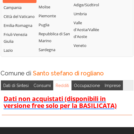
Bisignano
San Giorgio
Adige/Südtirol
Molise
Campania
Longobardi
Bocchigliero
Albanese
Umbria
Piemonte
Città del Vaticano
Longobucco
Bonifati
San Giovanni in
Valle
Puglia
Emilia-Romagna
Lungro
Fiore
Buonvicino
d'Aosta/Vallée
Repubblica di San
Friuli-Venezia
Luzzi
San Lorenzo
d'Aoste
Calopezzati
Marino
Giulia
Bellizzi
Maierà
Veneto
Caloveto
Sardegna
Lazio
San Lorenzo del
Malito
Campana
Vallo
Malvito
Canna
San Lucido
Mandatoriccio
Comune di
Santo stefano di rogliano
Cariati
San Marco
Mangone
Carolei
Argentano
Dati di Sintesi
Consumi
Redditi
Occupazione
Imprese
Marano
Carpanzano
San Martino di
Marchesato
Dati non acquistati (disponibili in
Finita
Casali del Manco
versione free solo per la BASILICATA)
Marano
San Nicola Arcella
Cassano all'Ionio
Principato
San Pietro in
Castiglione
Marzi
Amantea
Cosentino
Mendicino
San Pietro in