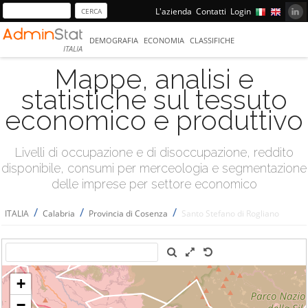
L'azienda
Contatti
Login
DEMOGRAFIA
ECONOMIA
CLASSIFICHE
ITALIA
Mappe, analisi e
statistiche sul tessuto
economico e produttivo
Livelli di occupazione e di disoccupazione, reddito
disponibile, consumi per merceologia e segmentazione
delle imprese per settore economico
/
/
/
ITALIA
Calabria
Provincia di Cosenza
Santo Stefano di Rogliano