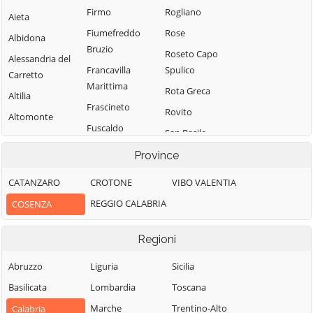
Firmo
Rogliano
Aieta
Fiumefreddo
Rose
Albidona
Bruzio
Roseto Capo
Alessandria del
Francavilla
Spulico
Carretto
Marittima
Rota Greca
Altilia
Frascineto
Rovito
Altomonte
Fuscaldo
San Basile
Amantea
Grimaldi
San Benedetto
Province
Amendolara
Grisolia
Ullano
Aprigliano
CATANZARO
CROTONE
VIBO VALENTIA
Guardia
San Cosmo
Belmonte
REGGIO CALABRIA
COSENZA
Piemontese
Albanese
Calabro
Lago
San Demetrio
Belsito
Regioni
Corone
Laino Borgo
Belvedere
San Donato di
Abruzzo
Liguria
Sicilia
Laino Castello
Marittimo
Ninea
Basilicata
Lombardia
Toscana
Lappano
Bianchi
San Fili
Marche
Trentino-Alto
Calabria
Lattarico