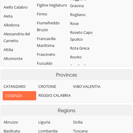
Figline Vegliaturo
Gravina
Aiello Calabro
Firmo
Rogliano
Aieta
Fiumefreddo
Rose
Albidona
Bruzio
Roseto Capo
Alessandria del
Francavilla
Spulico
Carretto
Marittima
Rota Greca
Altilia
Frascineto
Rovito
Altomonte
Fuscaldo
San Basile
Amantea
Grimaldi
Provinces
San Benedetto
Amendolara
Grisolia
Ullano
Aprigliano
CATANZARO
CROTONE
VIBO VALENTIA
Guardia
San Cosmo
Belmonte
REGGIO CALABRIA
COSENZA
Piemontese
Albanese
Calabro
Lago
San Demetrio
Belsito
Regions
Corone
Laino Borgo
Belvedere
Abruzzo
Liguria
San Donato di
Sicilia
Laino Castello
Marittimo
Ninea
Basilicata
Lombardia
Toscana
Lappano