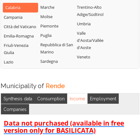
Bianchi
San Fili
Marche
Trentino-Alto
Calabria
Lattarico
Bisignano
San Giorgio
Adige/Südtirol
Molise
Campania
Longobardi
Bocchigliero
Albanese
Umbria
Piemonte
Città del Vaticano
Longobucco
Bonifati
San Giovanni in
Valle
Puglia
Emilia-Romagna
Lungro
Fiore
Buonvicino
d'Aosta/Vallée
Repubblica di San
Friuli-Venezia
Luzzi
San Lorenzo
d'Aoste
Calopezzati
Marino
Giulia
Bellizzi
Maierà
Veneto
Caloveto
Sardegna
Lazio
San Lorenzo del
Malito
Campana
Vallo
Malvito
Canna
San Lucido
Mandatoriccio
Municipality of
Rende
Cariati
San Marco
Mangone
Carolei
Argentano
Synthesis data
Consumption
Income
Employment
Marano
Carpanzano
San Martino di
Companies
Marchesato
Finita
Casali del Manco
Marano
Data not purchased (available in free
San Nicola Arcella
Cassano all'Ionio
Principato
version only for BASILICATA)
San Pietro in
Castiglione
Marzi
Amantea