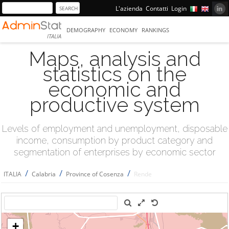
L'azienda
Contatti
Login
DEMOGRAPHY
ECONOMY
RANKINGS
ITALIA
Maps, analysis and
statistics on the
economic and
productive system
Levels of employment and unemployment, disposable
income, consumption by product category and
segmentation of enterprises by economic sector
/
/
/
ITALIA
Calabria
Province of Cosenza
Rende