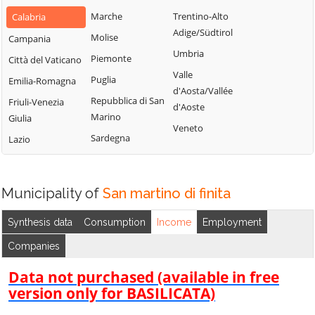
Bianchi
San Fili
Marche
Trentino-Alto
Calabria
Lattarico
Bisignano
San Giorgio
Adige/Südtirol
Molise
Campania
Longobardi
Bocchigliero
Albanese
Umbria
Piemonte
Città del Vaticano
Longobucco
Bonifati
San Giovanni in
Valle
Puglia
Emilia-Romagna
Lungro
Fiore
Buonvicino
d'Aosta/Vallée
Repubblica di San
Friuli-Venezia
Luzzi
San Lorenzo
d'Aoste
Calopezzati
Marino
Giulia
Bellizzi
Maierà
Veneto
Caloveto
Sardegna
Lazio
San Lorenzo del
Malito
Campana
Vallo
Malvito
Canna
San Lucido
Mandatoriccio
Municipality of
San martino di finita
Cariati
San Marco
Mangone
Carolei
Argentano
Synthesis data
Consumption
Income
Employment
Marano
Carpanzano
San Martino di
Companies
Marchesato
Finita
Casali del Manco
Marano
Data not purchased (available in free
San Nicola Arcella
Cassano all'Ionio
Principato
version only for BASILICATA)
San Pietro in
Castiglione
Marzi
Amantea