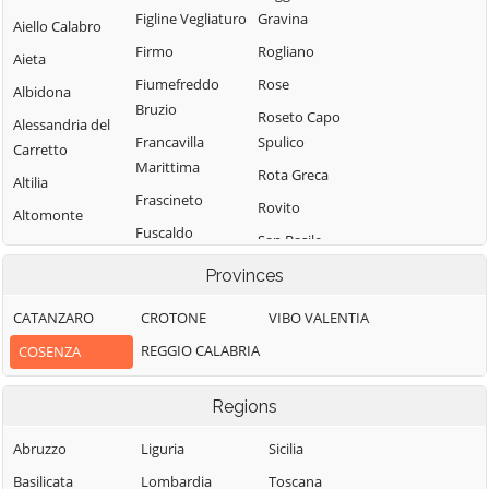
Figline Vegliaturo
Gravina
Aiello Calabro
Firmo
Rogliano
Aieta
Fiumefreddo
Rose
Albidona
Bruzio
Roseto Capo
Alessandria del
Francavilla
Spulico
Carretto
Marittima
Rota Greca
Altilia
Frascineto
Rovito
Altomonte
Fuscaldo
San Basile
Amantea
Grimaldi
San Benedetto
Provinces
Amendolara
Grisolia
Ullano
Aprigliano
CATANZARO
CROTONE
VIBO VALENTIA
Guardia
San Cosmo
Belmonte
REGGIO CALABRIA
COSENZA
Piemontese
Albanese
Calabro
Lago
San Demetrio
Belsito
Regions
Corone
Laino Borgo
Belvedere
San Donato di
Abruzzo
Liguria
Sicilia
Laino Castello
Marittimo
Ninea
Basilicata
Lombardia
Toscana
Lappano