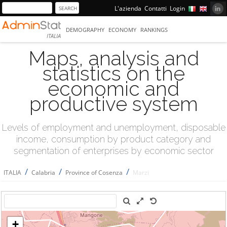
L'azienda
Contatti
Login
DEMOGRAPHY
ECONOMY
RANKINGS
ITALIA
Maps, analysis and
statistics on the
economic and
productive system
Levels of employment and unemployment, disposable
income, consumption by product category and
segmentation of enterprises by economic sector
/
/
/
ITALIA
Calabria
Province of Cosenza
Marzi