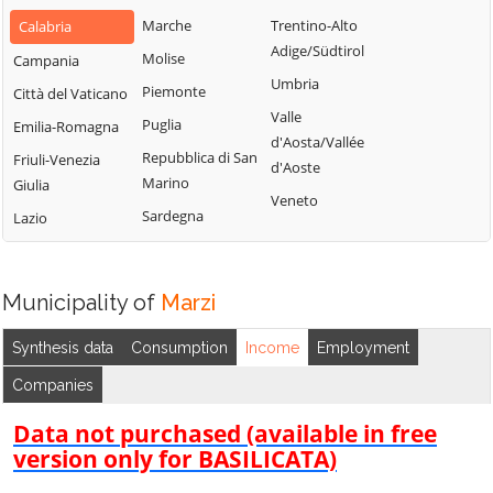
Bianchi
San Fili
Marche
Trentino-Alto
Calabria
Lattarico
Bisignano
San Giorgio
Adige/Südtirol
Molise
Campania
Longobardi
Bocchigliero
Albanese
Umbria
Piemonte
Città del Vaticano
Longobucco
Bonifati
San Giovanni in
Valle
Puglia
Emilia-Romagna
Lungro
Fiore
Buonvicino
d'Aosta/Vallée
Repubblica di San
Friuli-Venezia
Luzzi
San Lorenzo
d'Aoste
Calopezzati
Marino
Giulia
Bellizzi
Maierà
Veneto
Caloveto
Sardegna
Lazio
San Lorenzo del
Malito
Campana
Vallo
Malvito
Canna
San Lucido
Mandatoriccio
Municipality of
Marzi
Cariati
San Marco
Mangone
Carolei
Argentano
Synthesis data
Consumption
Income
Employment
Marano
Carpanzano
San Martino di
Companies
Marchesato
Finita
Casali del Manco
Marano
Data not purchased (available in free
San Nicola Arcella
Cassano all'Ionio
Principato
version only for BASILICATA)
San Pietro in
Castiglione
Marzi
Amantea