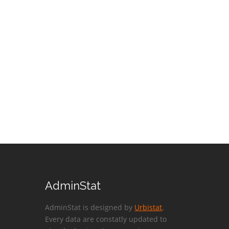
AdminStat
AdminStat is designed by
Urbistat
.
Every data are constatly updated to