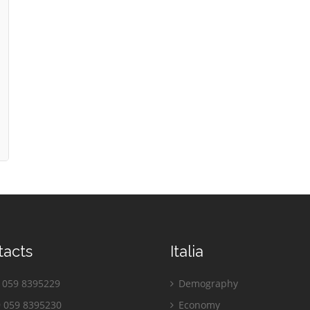
tacts
Italia
059 8395229
Demography
 059 8395230
Economy