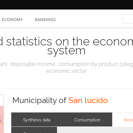
ECONOMY
RANKINGS
d statistics on the econo
system
t, disposable income, consumption by product catego
economic sector
Municipality of
San lucido
Inc
Synthesis data
Consumption