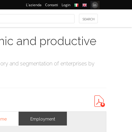
L'azienda
Contatti
Login
mic and productive
ry and segmentation of enterprises by
ome
Employment