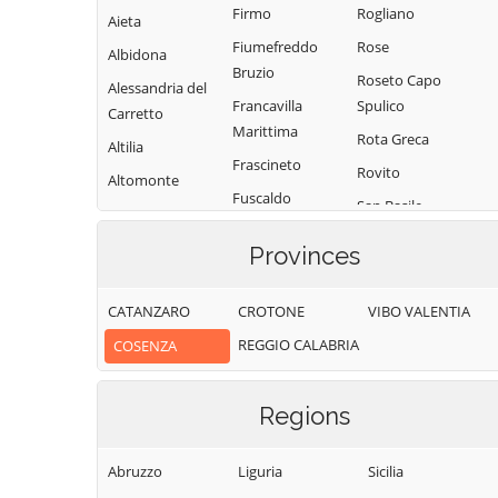
Firmo
Rogliano
Aieta
Fiumefreddo
Rose
Albidona
Bruzio
Roseto Capo
Alessandria del
Francavilla
Spulico
Carretto
Marittima
Rota Greca
Altilia
Frascineto
Rovito
Altomonte
Fuscaldo
San Basile
Amantea
Grimaldi
San Benedetto
Amendolara
Provinces
Grisolia
Ullano
Aprigliano
Guardia
San Cosmo
CATANZARO
CROTONE
VIBO VALENTIA
Belmonte
Piemontese
Albanese
Calabro
REGGIO CALABRIA
COSENZA
Lago
San Demetrio
Belsito
Corone
Laino Borgo
Belvedere
Regions
San Donato di
Laino Castello
Marittimo
Ninea
Lappano
Bianchi
Abruzzo
Liguria
Sicilia
San Fili
Lattarico