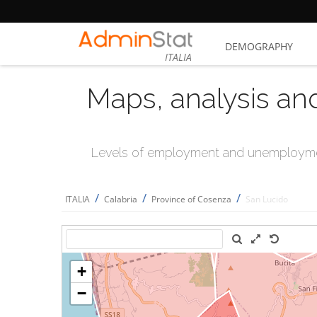
DEMOGRAPHY
ITALIA
Maps, analysis an
Levels of employment and unemploymen
/
/
/
ITALIA
Calabria
Province of Cosenza
San Lucido