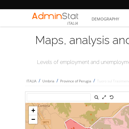
DEMOGRAPHY
ITALIA
Maps, analysis an
Levels of employment and unemploymen
/
/
/
ITALIA
Umbria
Province of Perugia
Tuoro sul Trasimen