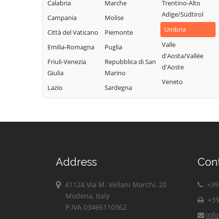
Deruta
Valfabbrica
Calabria
Marche
Trentino-Alto
Panicale
Adige/Südtirol
Foligno
Vallo di Nera
Campania
Molise
Passignano sul
Fossato di Vico
Umbria
Valtopina
Città del Vaticano
Piemonte
Trasimeno
Fratta Todina
Valle
Emilia-Romagna
Puglia
Perugia
d'Aosta/Vallée
Friuli-Venezia
Repubblica di San
Piegaro
d'Aoste
Giulia
Marino
Veneto
Lazio
Sardegna
Address
Con
41124 Via M. Vellani Marchi, 20
+39 
Modena, Italy
+39
P.IVA 03466110362
inf