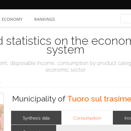
ECONOMY
RANKINGS
d statistics on the econo
system
t, disposable income, consumption by product catego
economic sector
o
Municipality of
Tuoro sul trasim
Consumption
Synthesis data
In