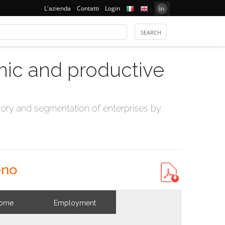
L'azienda
Contatti
Login
mic and productive
ry and segmentation of enterprises by
eno
come
Employment