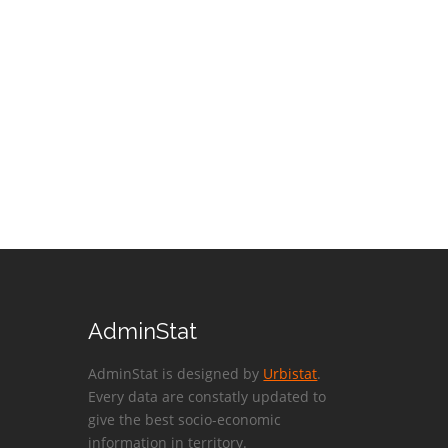
AdminStat
AdminStat is designed by
Urbistat
.
Every data are constatly updated to
give the best socio-economic
information in territory.