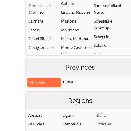
Gubbio
Campello sul
Sant'Anatolia di
Clitunno
Lisciano Niccone
Narco
Cannara
Magione
Scheggia e
Pascelupo
Cascia
Marsciano
Scheggino
Castel Ritaldi
Massa Martana
Sellano
Castiglione del
Monte Castello di
Lago
Vibio
Sigillo
Cerreto di
Monte Santa
Spello
Provinces
Spoleto
Maria Tiberina
Spoleto
Citerna
Montefalco
Todi
TERNI
PERUGIA
Città della Pieve
Monteleone di
Torgiano
Spoleto
Città di Castello
Trevi
Regions
Montone
Collazzone
Tuoro sul
Nocera Umbra
Corciano
Trasimeno
Abruzzo
Liguria
Sicilia
Norcia
Costacciaro
Umbertide
Basilicata
Lombardia
Toscana
Paciano