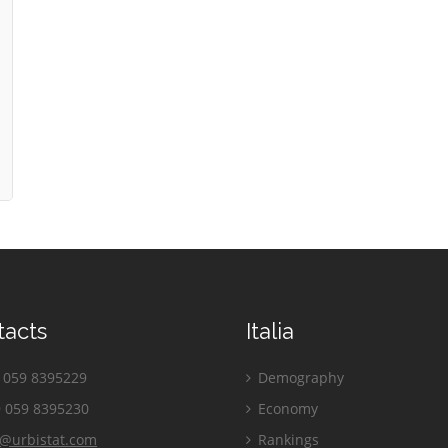
tacts
Italia
059 8395229
Demography
 059 8395230
Economy
o@urbistat.com
Rankings