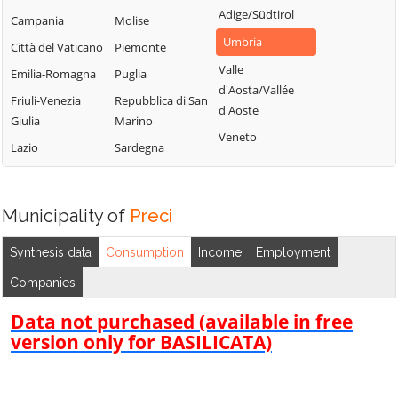
Costacciaro
Umbertide
Adige/Südtirol
Campania
Molise
Paciano
Deruta
Valfabbrica
Umbria
Città del Vaticano
Piemonte
Panicale
Foligno
Vallo di Nera
Valle
Emilia-Romagna
Puglia
Passignano sul
Fossato di Vico
Valtopina
d'Aosta/Vallée
Trasimeno
Friuli-Venezia
Repubblica di San
d'Aoste
Fratta Todina
Giulia
Marino
Perugia
Veneto
Lazio
Sardegna
Piegaro
Municipality of
Preci
Synthesis data
Consumption
Income
Employment
Companies
Data not purchased (available in free
version only for BASILICATA)