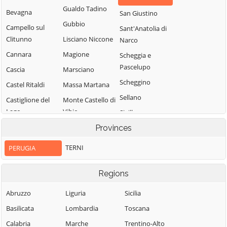
Gualdo Tadino
Bevagna
San Giustino
Gubbio
Campello sul
Sant'Anatolia di
Clitunno
Lisciano Niccone
Narco
Cannara
Magione
Scheggia e
Pascelupo
Cascia
Marsciano
Scheggino
Castel Ritaldi
Massa Martana
Sellano
Castiglione del
Monte Castello di
Lago
Vibio
Sigillo
Cerreto di
Monte Santa
Provinces
Spello
Spoleto
Maria Tiberina
Spoleto
TERNI
PERUGIA
Citerna
Montefalco
Todi
Città della Pieve
Monteleone di
Regions
Torgiano
Spoleto
Città di Castello
Trevi
Abruzzo
Liguria
Sicilia
Montone
Collazzone
Tuoro sul
Basilicata
Lombardia
Toscana
Nocera Umbra
Corciano
Trasimeno
Calabria
Marche
Trentino-Alto
Norcia