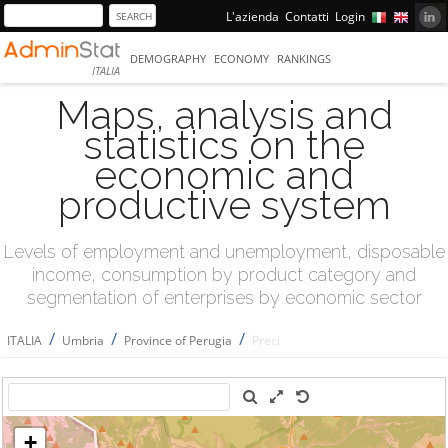
L'azienda
Contatti
Login
DEMOGRAPHY
ECONOMY
RANKINGS
ITALIA
Maps, analysis and
statistics on the
economic and
productive system
Levels of employment and unemployment, disposable
income, consumption by product category and
segmentation of enterprises by economic sector
/
/
/
ITALIA
Umbria
Province of Perugia
Preci