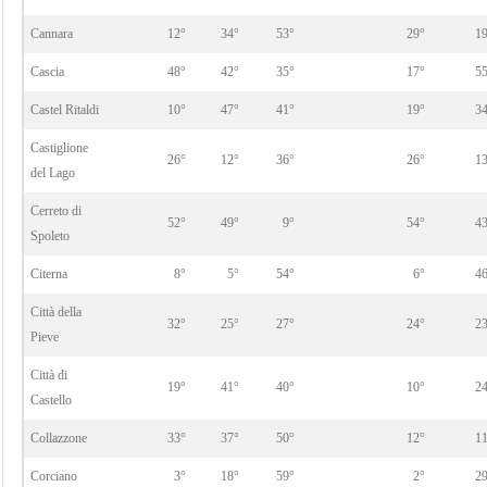
Cannara
12°
34°
53°
29°
1
Cascia
48°
42°
35°
17°
5
Castel Ritaldi
10°
47°
41°
19°
3
Castiglione
26°
12°
36°
26°
1
del Lago
Cerreto di
52°
49°
9°
54°
4
Spoleto
Citerna
8°
5°
54°
6°
4
Città della
32°
25°
27°
24°
2
Pieve
Città di
19°
41°
40°
10°
2
Castello
Collazzone
33°
37°
50°
12°
1
Corciano
3°
18°
59°
2°
2