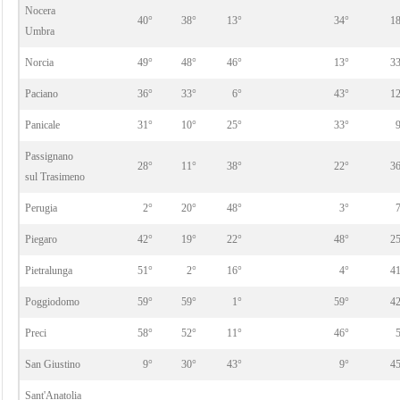
Nocera
40°
38°
13°
34°
1
Umbra
Norcia
49°
48°
46°
13°
3
Paciano
36°
33°
6°
43°
1
Panicale
31°
10°
25°
33°
Passignano
28°
11°
38°
22°
3
sul Trasimeno
Perugia
2°
20°
48°
3°
Piegaro
42°
19°
22°
48°
2
Pietralunga
51°
2°
16°
4°
4
Poggiodomo
59°
59°
1°
59°
4
Preci
58°
52°
11°
46°
San Giustino
9°
30°
43°
9°
4
Sant'Anatolia