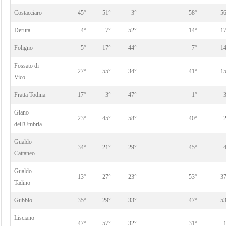
Costacciaro
45°
51°
3°
58°
5
Deruta
4°
7°
52°
14°
1
Foligno
5°
17°
44°
7°
1
Fossato di
27°
55°
34°
41°
1
Vico
Fratta Todina
17°
3°
47°
1°
Giano
23°
45°
58°
40°
dell'Umbria
Gualdo
34°
21°
29°
45°
Cattaneo
Gualdo
13°
27°
23°
53°
3
Tadino
Gubbio
35°
29°
33°
47°
5
Lisciano
47°
57°
32°
31°