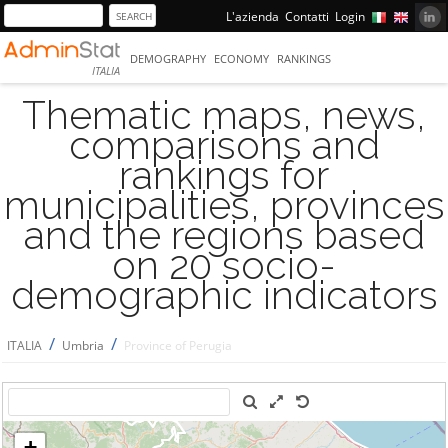
L'azienda
Contatti
Login
DEMOGRAPHY
ECONOMY
RANKINGS
ITALIA
Thematic maps, news,
comparisons and
rankings for
municipalities, provinces
and the regions based
on 20 socio-
demographic indicators
/
/
ITALIA
Umbria
Province of Perugia