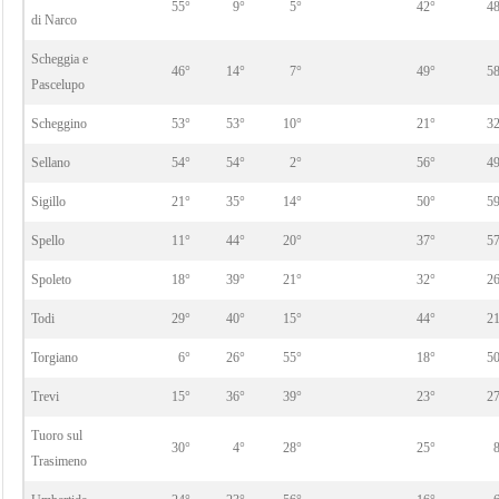
55°
9°
5°
42°
4
di Narco
Scheggia e
46°
14°
7°
49°
5
Pascelupo
Scheggino
53°
53°
10°
21°
3
Sellano
54°
54°
2°
56°
4
Sigillo
21°
35°
14°
50°
5
Spello
11°
44°
20°
37°
5
Spoleto
18°
39°
21°
32°
2
Todi
29°
40°
15°
44°
2
Torgiano
6°
26°
55°
18°
5
Trevi
15°
36°
39°
23°
2
Tuoro sul
30°
4°
28°
25°
Trasimeno