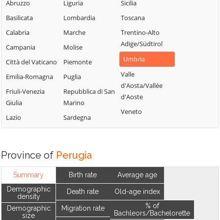
Abruzzo
Liguria
Sicilia
Basilicata
Lombardia
Toscana
Calabria
Marche
Trentino-Alto
Adige/Südtirol
Campania
Molise
Umbria
Città del Vaticano
Piemonte
Valle
Emilia-Romagna
Puglia
d'Aosta/Vallée
Friuli-Venezia
Repubblica di San
d'Aoste
Giulia
Marino
Veneto
Lazio
Sardegna
Province of
Perugia
Summary
Birth rate
Average age
Demographic
Death rate
Old-age index
density
% of
Demographic
Migration rate
Bachleors/Bachelorette
size