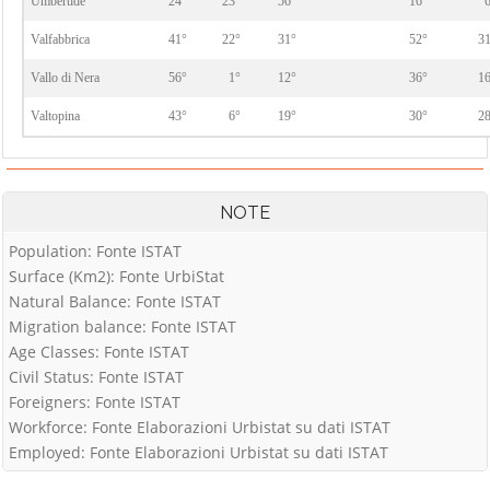
Umbertide
24°
23°
56°
16°
Valfabbrica
41°
22°
31°
52°
3
Vallo di Nera
56°
1°
12°
36°
1
Valtopina
43°
6°
19°
30°
2
NOTE
Population: Fonte ISTAT
Surface (Km2): Fonte UrbiStat
Natural Balance: Fonte ISTAT
Migration balance: Fonte ISTAT
Age Classes: Fonte ISTAT
Civil Status: Fonte ISTAT
Foreigners: Fonte ISTAT
Workforce: Fonte Elaborazioni Urbistat su dati ISTAT
Employed: Fonte Elaborazioni Urbistat su dati ISTAT