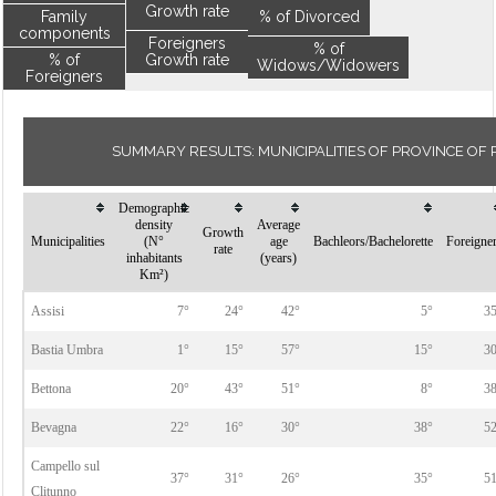
Growth rate
Family
% of Divorced
components
Foreigners
% of
% of
Growth rate
Widows/Widowers
Foreigners
SUMMARY RESULTS: MUNICIPALITIES OF PROVINCE OF 
Demographic
density
Average
Growth
Municipalities
(N°
age
Bachleors/Bachelorette
Foreigne
rate
inhabitants
(years)
Km²)
Assisi
7°
24°
42°
5°
3
Bastia Umbra
1°
15°
57°
15°
3
Bettona
20°
43°
51°
8°
3
Bevagna
22°
16°
30°
38°
5
Campello sul
37°
31°
26°
35°
5
Clitunno