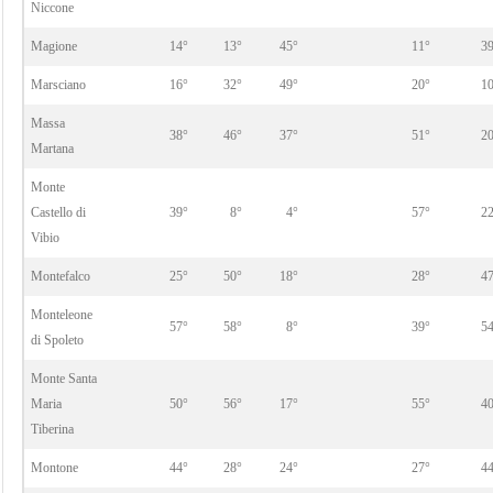
Niccone
Magione
14°
13°
45°
11°
3
Marsciano
16°
32°
49°
20°
1
Massa
38°
46°
37°
51°
2
Martana
Monte
Castello di
39°
8°
4°
57°
2
Vibio
Montefalco
25°
50°
18°
28°
4
Monteleone
57°
58°
8°
39°
5
di Spoleto
Monte Santa
Maria
50°
56°
17°
55°
4
Tiberina
Montone
44°
28°
24°
27°
4