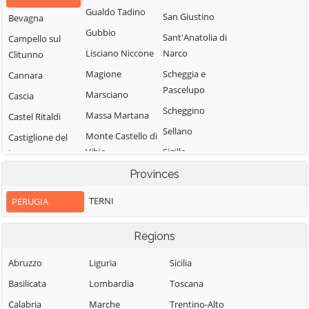
Gualdo Tadino
San Giustino
Bevagna
Gubbio
Sant'Anatolia di
Campello sul
Lisciano Niccone
Narco
Clitunno
Magione
Scheggia e
Cannara
Pascelupo
Marsciano
Cascia
Scheggino
Massa Martana
Castel Ritaldi
Sellano
Monte Castello di
Castiglione del
Vibio
Sigillo
Lago
Monte Santa
Spello
Cerreto di
Provinces
Maria Tiberina
Spoleto
Spoleto
TERNI
PERUGIA
Montefalco
Citerna
Todi
Monteleone di
Città della Pieve
Torgiano
Regions
Spoleto
Città di Castello
Trevi
Abruzzo
Liguria
Sicilia
Montone
Collazzone
Tuoro sul
Basilicata
Lombardia
Toscana
Nocera Umbra
Trasimeno
Corciano
Calabria
Marche
Trentino-Alto
Norcia