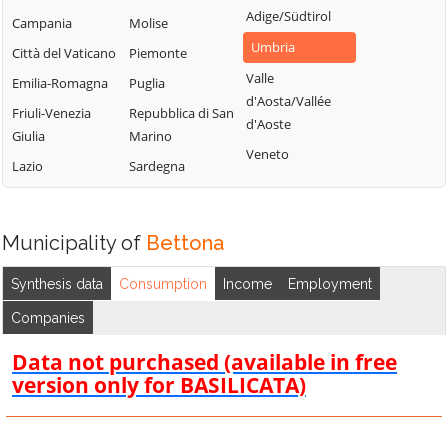
Umbertide
Costacciaro
Adige/Südtirol
Campania
Molise
Paciano
Valfabbrica
Deruta
Umbria
Città del Vaticano
Piemonte
Panicale
Vallo di Nera
Foligno
Valle
Emilia-Romagna
Puglia
Passignano sul
Valtopina
Fossato di Vico
d'Aosta/Vallée
Trasimeno
Friuli-Venezia
Repubblica di San
d'Aoste
Fratta Todina
Giulia
Marino
Perugia
Veneto
Lazio
Sardegna
Piegaro
Municipality of
Bettona
Synthesis data
Consumption
Income
Employment
Companies
Data not purchased (available in free
version only for BASILICATA)