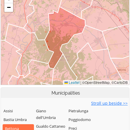
Municipalities
Stroll up beside >>
Assisi
Giano
Pietralunga
dell'Umbria
Bastia Umbra
Poggiodomo
Gualdo Cattaneo
Preci
Bettona