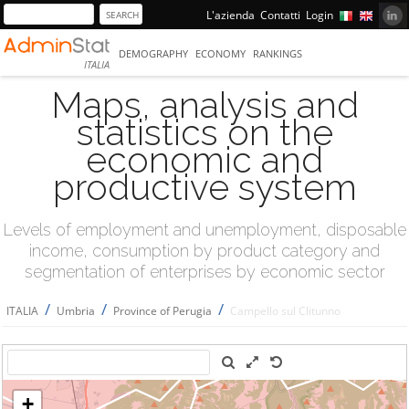
L'azienda
Contatti
Login
DEMOGRAPHY
ECONOMY
RANKINGS
ITALIA
Maps, analysis and
statistics on the
economic and
productive system
Levels of employment and unemployment, disposable
income, consumption by product category and
segmentation of enterprises by economic sector
/
/
/
ITALIA
Umbria
Province of Perugia
Campello sul Clitunno