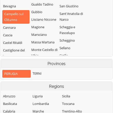
Gualdo Tadino
Bevagna
San Giustino
Gubbio
Sant'Anatolia di
Campello sul
Lisciano Niccone
Narco
Clitunno
Magione
Scheggia e
Cannara
Pascelupo
Marsciano
Cascia
Scheggino
Massa Martana
Castel Ritaldi
Sellano
Monte Castello di
Castiglione del
Vibio
Sigillo
Lago
Monte Santa
Spello
Cerreto di
Provinces
Maria Tiberina
Spoleto
Spoleto
TERNI
PERUGIA
Montefalco
Citerna
Todi
Monteleone di
Città della Pieve
Torgiano
Regions
Spoleto
Città di Castello
Trevi
Abruzzo
Liguria
Sicilia
Montone
Collazzone
Tuoro sul
Basilicata
Lombardia
Toscana
Nocera Umbra
Trasimeno
Corciano
Calabria
Marche
Trentino-Alto
Norcia