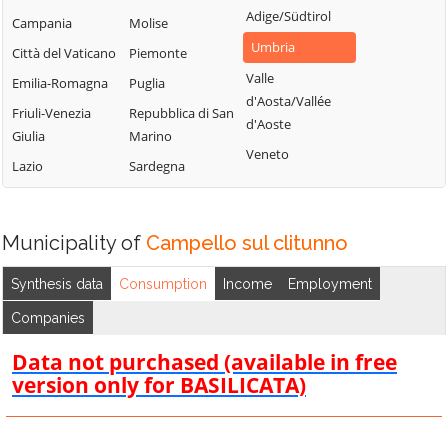
Umbertide
Costacciaro
Adige/Südtirol
Campania
Molise
Paciano
Valfabbrica
Deruta
Umbria
Città del Vaticano
Piemonte
Panicale
Vallo di Nera
Foligno
Valle
Emilia-Romagna
Puglia
Passignano sul
Valtopina
Fossato di Vico
d'Aosta/Vallée
Trasimeno
Friuli-Venezia
Repubblica di San
d'Aoste
Fratta Todina
Giulia
Marino
Perugia
Veneto
Lazio
Sardegna
Piegaro
Municipality of
Campello sul clitunno
Synthesis data
Consumption
Income
Employment
Companies
Data not purchased (available in free
version only for BASILICATA)