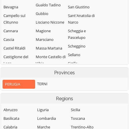
Gualdo Tadino
Bevagna
San Giustino
Gubbio
Campello sul
Sant'Anatolia di
Clitunno
Lisciano Niccone
Narco
Cannara
Magione
Scheggia e
Pascelupo
Cascia
Marsciano
Scheggino
Castel Ritaldi
Massa Martana
Sellano
Castiglione del
Monte Castello di
Lago
Vibio
Sigillo
Monte Santa
Spello
Cerreto di
Provinces
Maria Tiberina
Spoleto
Spoleto
TERNI
PERUGIA
Montefalco
Citerna
Todi
Monteleone di
Città della Pieve
Torgiano
Regions
Spoleto
Città di Castello
Trevi
Abruzzo
Liguria
Sicilia
Montone
Collazzone
Tuoro sul
Basilicata
Lombardia
Toscana
Nocera Umbra
Trasimeno
Corciano
Calabria
Marche
Trentino-Alto
Norcia