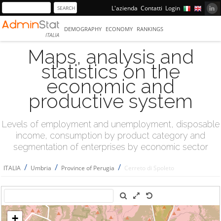
L'azienda
Contatti
Login
DEMOGRAPHY
ECONOMY
RANKINGS
ITALIA
Maps, analysis and
statistics on the
economic and
productive system
Levels of employment and unemployment, disposable
income, consumption by product category and
segmentation of enterprises by economic sector
/
/
/
ITALIA
Umbria
Province of Perugia
Cerreto di Spoleto