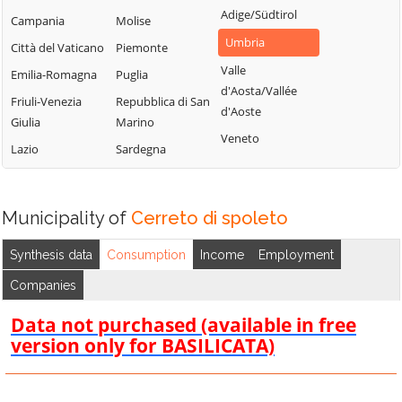
Umbertide
Costacciaro
Adige/Südtirol
Campania
Molise
Paciano
Valfabbrica
Deruta
Umbria
Città del Vaticano
Piemonte
Panicale
Vallo di Nera
Foligno
Valle
Emilia-Romagna
Puglia
Passignano sul
Valtopina
Fossato di Vico
d'Aosta/Vallée
Trasimeno
Friuli-Venezia
Repubblica di San
d'Aoste
Fratta Todina
Giulia
Marino
Perugia
Veneto
Lazio
Sardegna
Piegaro
Municipality of
Cerreto di spoleto
Synthesis data
Consumption
Income
Employment
Companies
Data not purchased (available in free
version only for BASILICATA)