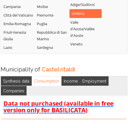
Umbertide
Costacciaro
Adige/Südtirol
Campania
Molise
Paciano
Valfabbrica
Deruta
Umbria
Città del Vaticano
Piemonte
Panicale
Vallo di Nera
Foligno
Valle
Emilia-Romagna
Puglia
Passignano sul
Valtopina
Fossato di Vico
d'Aosta/Vallée
Trasimeno
Friuli-Venezia
Repubblica di San
d'Aoste
Fratta Todina
Giulia
Marino
Perugia
Veneto
Lazio
Sardegna
Piegaro
Municipality of
Castel ritaldi
Synthesis data
Consumption
Income
Employment
Companies
Data not purchased (available in free
version only for BASILICATA)