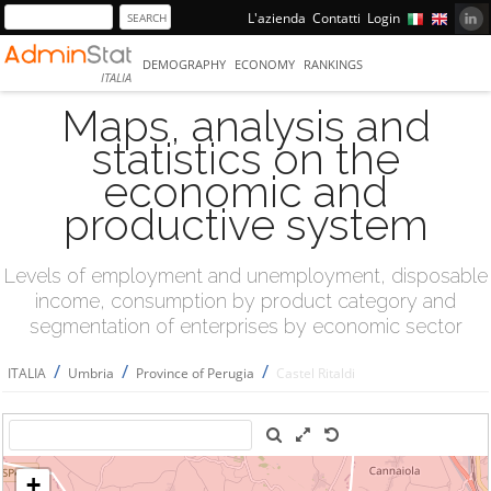
L'azienda
Contatti
Login
DEMOGRAPHY
ECONOMY
RANKINGS
ITALIA
Maps, analysis and
statistics on the
economic and
productive system
Levels of employment and unemployment, disposable
income, consumption by product category and
segmentation of enterprises by economic sector
/
/
/
ITALIA
Umbria
Province of Perugia
Castel Ritaldi