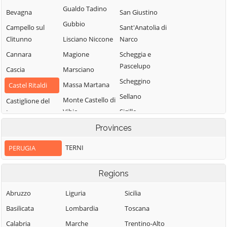
Gualdo Tadino
Bevagna
San Giustino
Gubbio
Campello sul
Sant'Anatolia di
Clitunno
Lisciano Niccone
Narco
Cannara
Magione
Scheggia e
Pascelupo
Cascia
Marsciano
Scheggino
Massa Martana
Castel Ritaldi
Sellano
Monte Castello di
Castiglione del
Vibio
Sigillo
Lago
Monte Santa
Spello
Cerreto di
Provinces
Maria Tiberina
Spoleto
Spoleto
TERNI
PERUGIA
Montefalco
Citerna
Todi
Monteleone di
Città della Pieve
Torgiano
Regions
Spoleto
Città di Castello
Trevi
Abruzzo
Liguria
Sicilia
Montone
Collazzone
Tuoro sul
Basilicata
Lombardia
Toscana
Nocera Umbra
Trasimeno
Corciano
Calabria
Marche
Trentino-Alto
Norcia