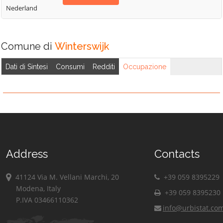
Nederland
Comune di
Winterswijk
Dati di Sintesi
Consumi
Redditi
Occupazione
Address
Contacts
41124 Via M. Vellani Marchi, 20
+39 059 8395229
Modena, Italy
+39 059 8395230
P.IVA 03466110362
info@urbistat.co