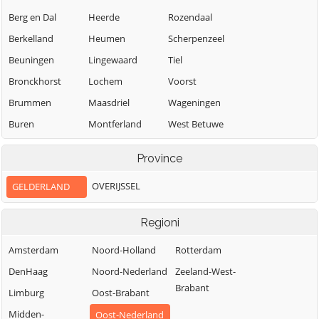
Berg en Dal
Heerde
Rozendaal
Berkelland
Heumen
Scherpenzeel
Beuningen
Lingewaard
Tiel
Bronckhorst
Lochem
Voorst
Brummen
Maasdriel
Wageningen
Buren
Montferland
West Betuwe
Culemborg
Neder-Betuwe
West Maas en
Province
Waal
Doesburg
Nijkerk
Westervoort
OVERIJSSEL
GELDERLAND
Doetinchem
Nijmegen
Wijchen
Druten
Nunspeet
Regioni
Winterswijk
Duiven
Oldebroek
Zaltbommel
Amsterdam
Noord-Holland
Rotterdam
Ede
Oost Gelre
Zevenaar
DenHaag
Noord-Nederland
Zeeland-West-
Elburg
Oude IJsselstreek
Brabant
Zutphen
Limburg
Oost-Brabant
Midden-
Oost-Nederland