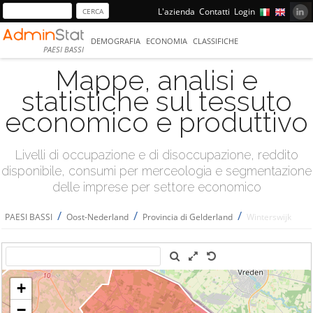
L'azienda
Contatti
Login
DEMOGRAFIA
ECONOMIA
CLASSIFICHE
PAESI BASSI
Mappe, analisi e
statistiche sul tessuto
economico e produttivo
Livelli di occupazione e di disoccupazione, reddito
disponibile, consumi per merceologia e segmentazione
delle imprese per settore economico
/
/
/
PAESI BASSI
Oost-Nederland
Provincia di Gelderland
Winterswijk