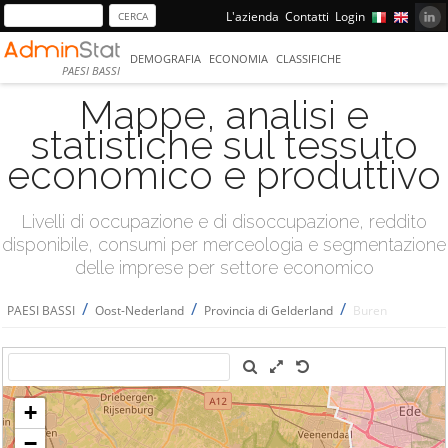
L'azienda
Contatti
Login
DEMOGRAFIA
ECONOMIA
CLASSIFICHE
PAESI BASSI
Mappe, analisi e
statistiche sul tessuto
economico e produttivo
Livelli di occupazione e di disoccupazione, reddito
disponibile, consumi per merceologia e segmentazione
delle imprese per settore economico
/
/
/
PAESI BASSI
Oost-Nederland
Provincia di Gelderland
Buren