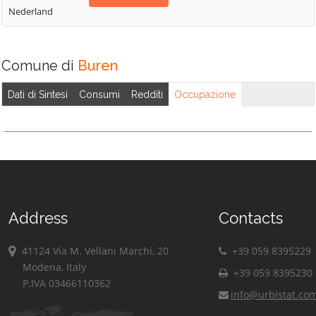
Nederland
Comune di
Buren
Dati di Sintesi
Consumi
Redditi
Occupazione
Address
Contacts
41124 Via M. Vellani Marchi, 20
+39 059 8395229
Modena, Italy
+39 059 8395230
P.IVA 03466110362
info@urbistat.co