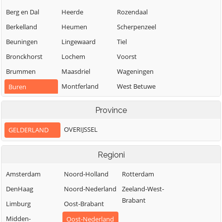
Berg en Dal
Heerde
Rozendaal
Berkelland
Heumen
Scherpenzeel
Beuningen
Lingewaard
Tiel
Bronckhorst
Lochem
Voorst
Brummen
Maasdriel
Wageningen
Montferland
West Betuwe
Buren
Neder-Betuwe
West Maas en
Culemborg
Province
Waal
Nijkerk
Doesburg
Westervoort
OVERIJSSEL
GELDERLAND
Nijmegen
Doetinchem
Wijchen
Nunspeet
Druten
Regioni
Winterswijk
Oldebroek
Duiven
Zaltbommel
Amsterdam
Noord-Holland
Rotterdam
Oost Gelre
Ede
Zevenaar
DenHaag
Noord-Nederland
Zeeland-West-
Oude IJsselstreek
Elburg
Brabant
Zutphen
Limburg
Oost-Brabant
Midden-
Oost-Nederland