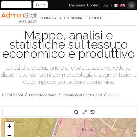
L'azienda
Contatti
Login
DEMOGRAFIA
ECONOMIA
CLASSIFICHE
PAESI BASSI
Mappe, analisi e
statistiche sul tessuto
economico e produttivo
Livelli di occupazione e di disoccupazione, reddito
disponibile, consumi per merceologia e segmentazione
delle imprese per settore economico
/
/
/
PAESI BASSI
Oost-Nederland
Provincia di Gelderland
Putten