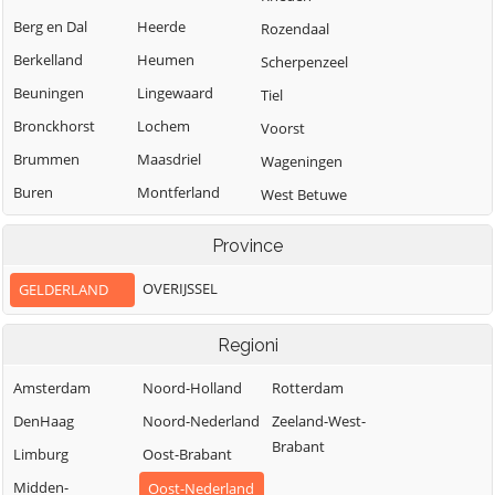
Berg en Dal
Heerde
Rozendaal
Berkelland
Heumen
Scherpenzeel
Beuningen
Lingewaard
Tiel
Bronckhorst
Lochem
Voorst
Brummen
Maasdriel
Wageningen
Buren
Montferland
West Betuwe
Culemborg
Neder-Betuwe
West Maas en
Province
Waal
Doesburg
Nijkerk
Westervoort
OVERIJSSEL
GELDERLAND
Doetinchem
Nijmegen
Wijchen
Druten
Nunspeet
Regioni
Winterswijk
Duiven
Oldebroek
Zaltbommel
Amsterdam
Noord-Holland
Rotterdam
Ede
Oost Gelre
Zevenaar
DenHaag
Noord-Nederland
Zeeland-West-
Elburg
Oude IJsselstreek
Brabant
Zutphen
Limburg
Oost-Brabant
Midden-
Oost-Nederland