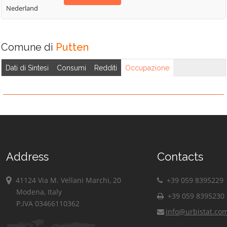
Nederland
Comune di
Putten
Dati di Sintesi
Consumi
Redditi
Occupazione
Address
Contacts
41124 Via M. Vellani Marchi, 20
+39 059 8395229
Modena, Italy
+39 059 8395230
P.IVA 03466110362
info@urbistat.co