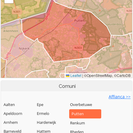
Comuni
Affianca >>
Aalten
Epe
Overbetuwe
Apeldoorn
Ermelo
Putten
Arnhem
Harderwijk
Renkum
Barneveld
Hattem
Rheden