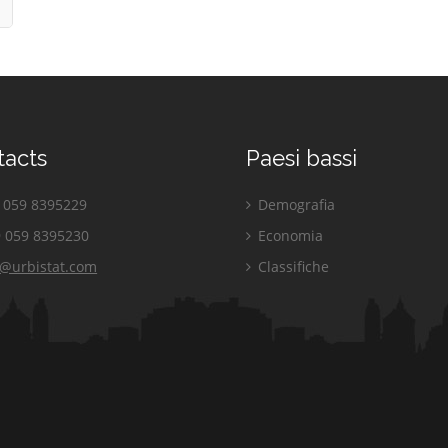
tacts
Paesi bassi
059 8395229
Demografia
 059 8395230
Economia
o@urbistat.com
Classifiche