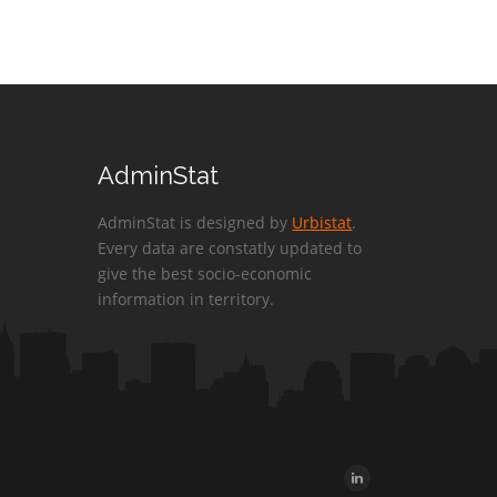
AdminStat
AdminStat is designed by
Urbistat
.
Every data are constatly updated to
give the best socio-economic
information in territory.