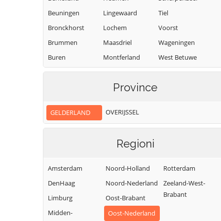
Beuningen
Lingewaard
Tiel
Bronckhorst
Lochem
Voorst
Brummen
Maasdriel
Wageningen
Buren
Montferland
West Betuwe
Culemborg
West Maas en
Neder-Betuwe
Waal
Province
Doesburg
Nijkerk
Westervoort
Doetinchem
Nijmegen
OVERIJSSEL
GELDERLAND
Wijchen
Druten
Nunspeet
Winterswijk
Duiven
Oldebroek
Regioni
Zaltbommel
Ede
Oost Gelre
Zevenaar
Elburg
Oude IJsselstreek
Amsterdam
Noord-Holland
Rotterdam
Zutphen
DenHaag
Noord-Nederland
Zeeland-West-
Brabant
Limburg
Oost-Brabant
Midden-
Oost-Nederland