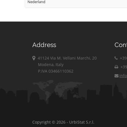
Nederland
Address
Con
41124 Via M. Vellani Marchi, 20
+39 
Modena, Italy
+39
P.IVA 03466110362
inf
Copyright © 2026 - UrbiStat S.r.l.