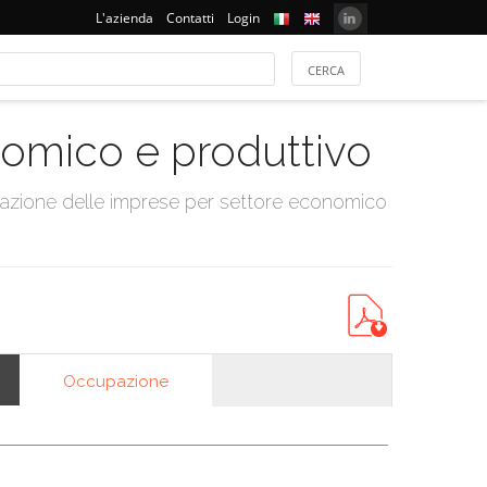
L'azienda
Contatti
Login
onomico e produttivo
tazione delle imprese per settore economico
Occupazione