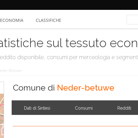
ECONOMIA
CLASSIFICHE
atistiche sul tessuto ec
, reddito disponibile, consumi per merceologia e segmen
eder-Betuwe
Comune di
Neder-betuwe
Dati di Sintesi
Consumi
Redditi