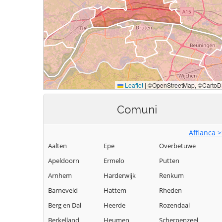
Comuni
Affianca 
Aalten
Epe
Overbetuwe
Apeldoorn
Ermelo
Putten
Arnhem
Harderwijk
Renkum
Barneveld
Hattem
Rheden
Berg en Dal
Heerde
Rozendaal
Berkelland
Heumen
Scherpenzeel