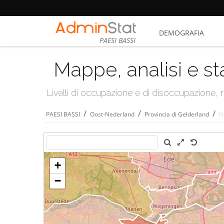
DEMOGRAFIA
PAESI BASSI
Mappe, analisi e st
Livelli di occupazione e di disoccupazione
/
/
/
PAESI BASSI
Oost-Nederland
Provincia di Gelderland
N