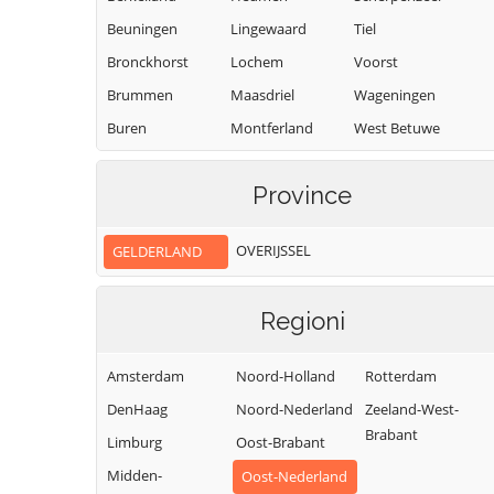
Beuningen
Lingewaard
Tiel
Bronckhorst
Lochem
Voorst
Brummen
Maasdriel
Wageningen
Buren
Montferland
West Betuwe
Culemborg
Neder-Betuwe
West Maas en
Waal
Province
Doesburg
Nijkerk
Westervoort
Doetinchem
Nijmegen
OVERIJSSEL
GELDERLAND
Wijchen
Druten
Nunspeet
Winterswijk
Duiven
Oldebroek
Regioni
Zaltbommel
Oost Gelre
Ede
Zevenaar
Oude IJsselstreek
Elburg
Amsterdam
Noord-Holland
Rotterdam
Zutphen
DenHaag
Noord-Nederland
Zeeland-West-
Brabant
Limburg
Oost-Brabant
Midden-
Oost-Nederland