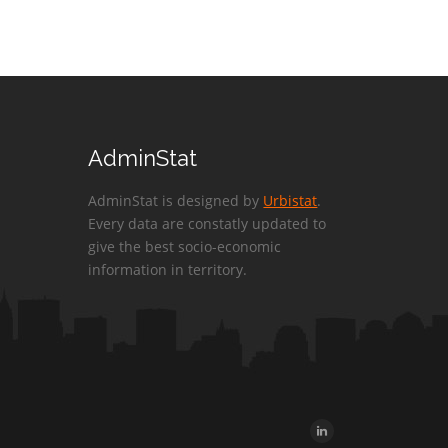
AdminStat
AdminStat is designed by
Urbistat
.
Every data are constatly updated to
give the best socio-economic
information in territory.