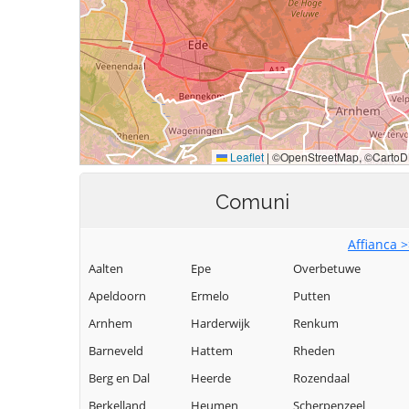
Comuni
Affianca 
Aalten
Epe
Overbetuwe
Apeldoorn
Ermelo
Putten
Arnhem
Harderwijk
Renkum
Barneveld
Hattem
Rheden
Berg en Dal
Heerde
Rozendaal
Berkelland
Heumen
Scherpenzeel