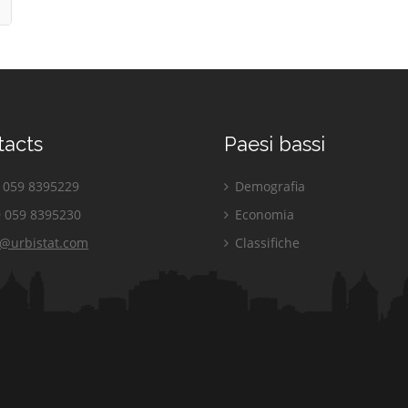
tacts
Paesi bassi
059 8395229
Demografia
 059 8395230
Economia
o@urbistat.com
Classifiche