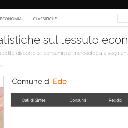
ECONOMIA
CLASSIFICHE
atistiche sul tessuto ec
, reddito disponibile, consumi per merceologia e segmen
de
Comune di
Ede
Dati di Sintesi
Consumi
Redditi