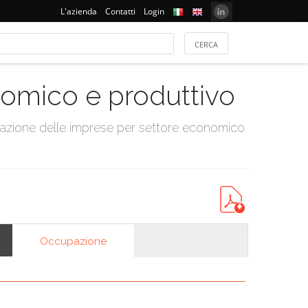
L'azienda
Contatti
Login
onomico e produttivo
tazione delle imprese per settore economico
Occupazione