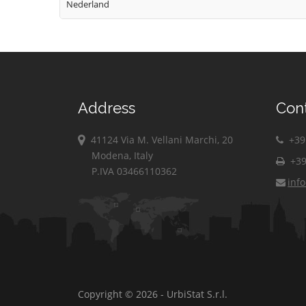
Nederland
Address
Con
41124 Via M. Vellani Marchi, 20
+39 
Modena, Italy
+39
P.IVA 03466110362
inf
Copyright © 2026 - UrbiStat S.r.l.