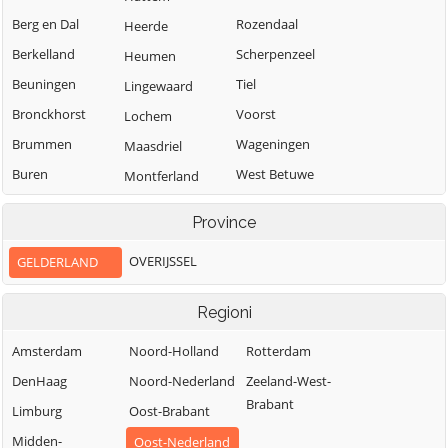
Berg en Dal
Rozendaal
Heerde
Berkelland
Scherpenzeel
Heumen
Beuningen
Tiel
Lingewaard
Bronckhorst
Voorst
Lochem
Brummen
Wageningen
Maasdriel
Buren
West Betuwe
Montferland
Culemborg
West Maas en
Neder-Betuwe
Province
Waal
Doesburg
Nijkerk
Westervoort
OVERIJSSEL
GELDERLAND
Doetinchem
Nijmegen
Wijchen
Druten
Nunspeet
Regioni
Winterswijk
Duiven
Oldebroek
Zaltbommel
Amsterdam
Noord-Holland
Rotterdam
Ede
Oost Gelre
Zevenaar
DenHaag
Noord-Nederland
Zeeland-West-
Elburg
Oude IJsselstreek
Brabant
Zutphen
Limburg
Oost-Brabant
Midden-
Oost-Nederland