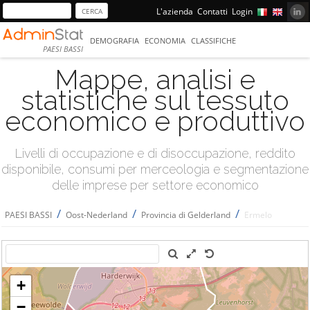
L'azienda
Contatti
Login
DEMOGRAFIA
ECONOMIA
CLASSIFICHE
PAESI BASSI
Mappe, analisi e
statistiche sul tessuto
economico e produttivo
Livelli di occupazione e di disoccupazione, reddito
disponibile, consumi per merceologia e segmentazione
delle imprese per settore economico
/
/
/
PAESI BASSI
Oost-Nederland
Provincia di Gelderland
Ermelo