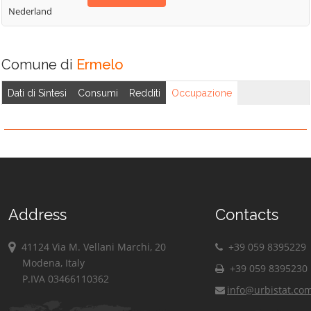
Nederland
Comune di
Ermelo
Dati di Sintesi
Consumi
Redditi
Occupazione
Address
Contacts
41124 Via M. Vellani Marchi, 20
+39 059 8395229
Modena, Italy
+39 059 8395230
P.IVA 03466110362
info@urbistat.co