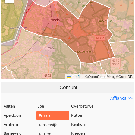
Comuni
Affianca >>
Aalten
Epe
Overbetuwe
Apeldoorn
Putten
Ermelo
Arnhem
Renkum
Harderwijk
Barneveld
Rheden
Hattem