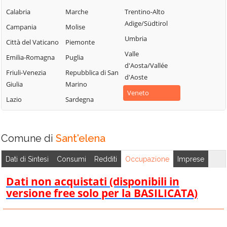
Merlara
Saonara
Campodarsego
Calabria
Marche
Trentino-Alto
Mestrino
Selvazzano
Adige/Südtirol
Campodoro
Campania
Molise
Dentro
Monselice
Umbria
Camposampiero
Città del Vaticano
Piemonte
Solesino
Montagnana
Valle
Candiana
Emilia-Romagna
Puglia
Stanghella
Montegrotto
d'Aosta/Vallée
Carmignano di
Friuli-Venezia
Repubblica di San
Terme
Teolo
d'Aoste
Brenta
Giulia
Marino
Noventa
Terrassa
Veneto
Cartura
Lazio
Sardegna
Padovana
Padovana
Casale di
Ospedaletto
Tombolo
Scodosia
Euganeo
Torreglia
Comune di
Sant'elena
Casalserugo
Padova
Trebaseleghe
Castelbaldo
Pernumia
Dati di Sintesi
Consumi
Redditi
Occupazione
Imprese
Tribano
Cervarese Santa
Piacenza d'Adige
Dati non acquistati (disponibili in
Urbana
Croce
Piazzola sul
versione free solo per la BASILICATA)
Veggiano
Cinto Euganeo
Brenta
Vescovana
Cittadella
Piombino Dese
Vigodarzere