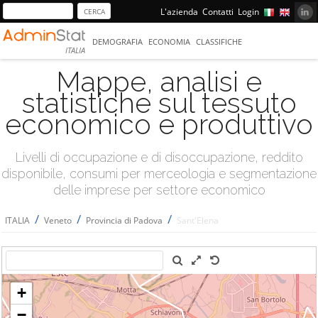
L'azienda
Contatti
Login
DEMOGRAFIA
ECONOMIA
CLASSIFICHE
ITALIA
Mappe, analisi e
statistiche sul tessuto
economico e produttivo
Livelli di occupazione e di disoccupazione, reddito
disponibile, consumi per merceologia e segmentazione
delle imprese per settore economico
/
/
/
ITALIA
Veneto
Provincia di Padova
Sant'Elena