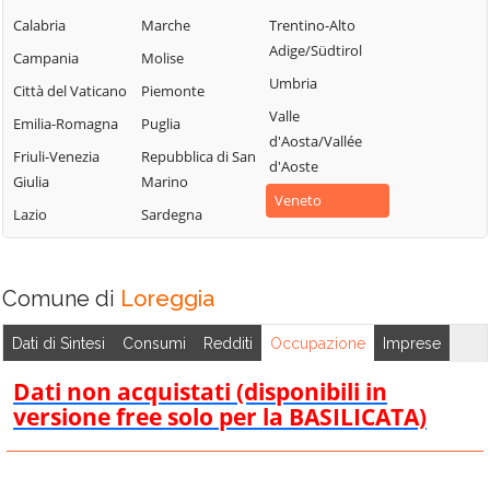
Merlara
Saonara
Campodarsego
Calabria
Marche
Trentino-Alto
Mestrino
Selvazzano
Adige/Südtirol
Campodoro
Campania
Molise
Dentro
Monselice
Umbria
Camposampiero
Città del Vaticano
Piemonte
Solesino
Montagnana
Valle
Candiana
Emilia-Romagna
Puglia
Stanghella
Montegrotto
d'Aosta/Vallée
Carmignano di
Friuli-Venezia
Repubblica di San
Terme
Teolo
d'Aoste
Brenta
Giulia
Marino
Noventa
Terrassa
Veneto
Cartura
Lazio
Sardegna
Padovana
Padovana
Casale di
Ospedaletto
Tombolo
Scodosia
Euganeo
Torreglia
Comune di
Loreggia
Casalserugo
Padova
Trebaseleghe
Castelbaldo
Dati di Sintesi
Consumi
Redditi
Occupazione
Imprese
Pernumia
Tribano
Cervarese Santa
Piacenza d'Adige
Dati non acquistati (disponibili in
Urbana
Croce
versione free solo per la BASILICATA)
Piazzola sul
Veggiano
Cinto Euganeo
Brenta
Vescovana
Cittadella
Piombino Dese
Vigodarzere