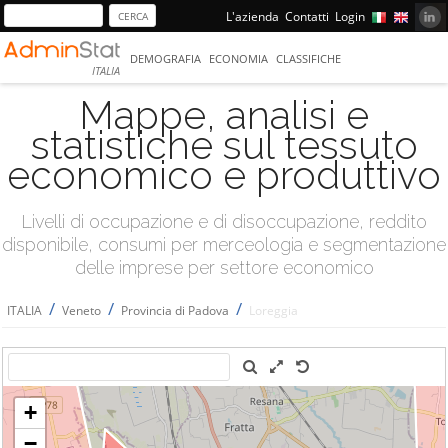
L'azienda
Contatti
Login
DEMOGRAFIA
ECONOMIA
CLASSIFICHE
ITALIA
Mappe, analisi e
statistiche sul tessuto
economico e produttivo
Livelli di occupazione e di disoccupazione, reddito
disponibile, consumi per merceologia e segmentazione
delle imprese per settore economico
/
/
/
ITALIA
Veneto
Provincia di Padova
Loreggia