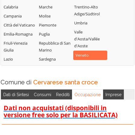
Merlara
Saonara
Campodarsego
Calabria
Marche
Trentino-Alto
Mestrino
Selvazzano
Adige/Südtirol
Campodoro
Campania
Molise
Dentro
Monselice
Umbria
Camposampiero
Città del Vaticano
Piemonte
Solesino
Montagnana
Valle
Candiana
Emilia-Romagna
Puglia
Stanghella
Montegrotto
d'Aosta/Vallée
Carmignano di
Friuli-Venezia
Repubblica di San
Terme
Teolo
d'Aoste
Brenta
Giulia
Marino
Noventa
Terrassa
Veneto
Cartura
Lazio
Sardegna
Padovana
Padovana
Casale di
Ospedaletto
Tombolo
Scodosia
Euganeo
Torreglia
Comune di
Cervarese santa croce
Casalserugo
Padova
Trebaseleghe
Castelbaldo
Pernumia
Dati di Sintesi
Consumi
Redditi
Occupazione
Imprese
Tribano
Cervarese
Piacenza d'Adige
Dati non acquistati (disponibili in
Urbana
Santa Croce
Piazzola sul
versione free solo per la BASILICATA)
Veggiano
Cinto Euganeo
Brenta
Vescovana
Cittadella
Piombino Dese
Vigodarzere