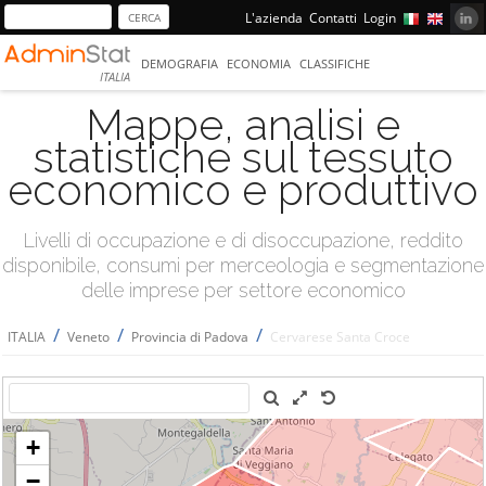
L'azienda
Contatti
Login
DEMOGRAFIA
ECONOMIA
CLASSIFICHE
ITALIA
Mappe, analisi e
statistiche sul tessuto
economico e produttivo
Livelli di occupazione e di disoccupazione, reddito
disponibile, consumi per merceologia e segmentazione
delle imprese per settore economico
/
/
/
ITALIA
Veneto
Provincia di Padova
Cervarese Santa Croce