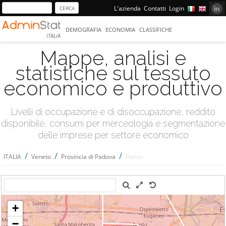
L'azienda
Contatti
Login
DEMOGRAFIA
ECONOMIA
CLASSIFICHE
ITALIA
Mappe, analisi e
statistiche sul tessuto
economico e produttivo
Livelli di occupazione e di disoccupazione, reddito
disponibile, consumi per merceologia e segmentazione
delle imprese per settore economico
/
/
/
ITALIA
Veneto
Provincia di Padova
Ponso