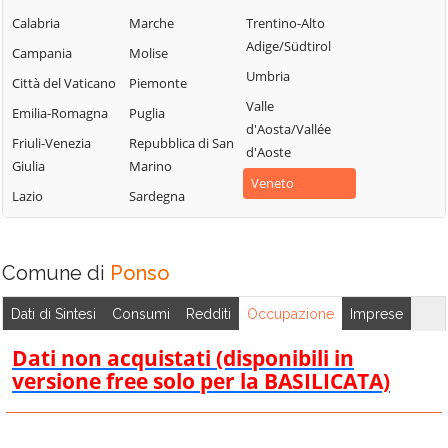
Merlara
Saonara
Campodarsego
Calabria
Marche
Trentino-Alto
Mestrino
Selvazzano
Adige/Südtirol
Campodoro
Campania
Molise
Dentro
Monselice
Umbria
Camposampiero
Città del Vaticano
Piemonte
Solesino
Montagnana
Valle
Candiana
Emilia-Romagna
Puglia
Stanghella
Montegrotto
d'Aosta/Vallée
Carmignano di
Friuli-Venezia
Repubblica di San
Terme
Teolo
d'Aoste
Brenta
Giulia
Marino
Noventa
Terrassa
Veneto
Cartura
Lazio
Sardegna
Padovana
Padovana
Casale di
Ospedaletto
Tombolo
Scodosia
Euganeo
Torreglia
Comune di
Ponso
Casalserugo
Padova
Trebaseleghe
Castelbaldo
Pernumia
Dati di Sintesi
Consumi
Redditi
Occupazione
Imprese
Tribano
Cervarese Santa
Piacenza d'Adige
Dati non acquistati (disponibili in
Urbana
Croce
Piazzola sul
versione free solo per la BASILICATA)
Veggiano
Cinto Euganeo
Brenta
Vescovana
Cittadella
Piombino Dese
Vigodarzere