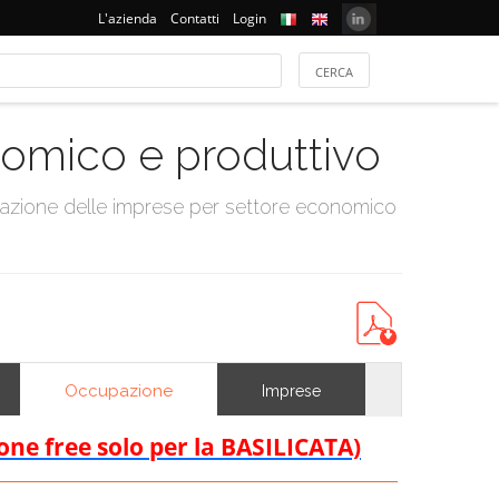
L'azienda
Contatti
Login
onomico e produttivo
tazione delle imprese per settore economico
Occupazione
Imprese
ione free solo per la BASILICATA)