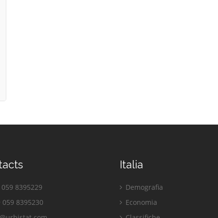
tacts
Italia
059 8395229
Demografia
 059 8395230
Economia
o@urbistat.com
Classifiche