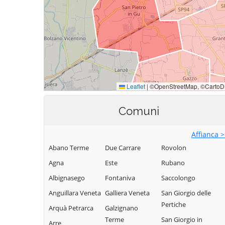
Comuni
Affianca 
Abano Terme
Due Carrare
Rovolon
Agna
Este
Rubano
Albignasego
Fontaniva
Saccolongo
Anguillara Veneta
Galliera Veneta
San Giorgio delle
Pertiche
Arquà Petrarca
Galzignano
Terme
San Giorgio in
Arre