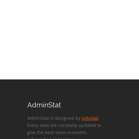
AdminStat
AdminStat is designed by
Urbistat
.
Every data are constatly updated to
give the best socio-economic