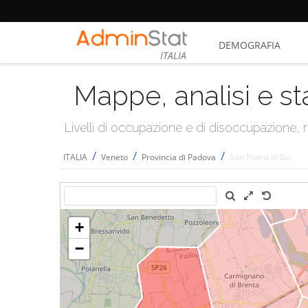
DEMOGRAFIA
ITALIA
Mappe, analisi e st
Livelli di occupazione e di disoccupazione
/
/
/
ITALIA
Veneto
Provincia di Padova
San Pietro in Gu