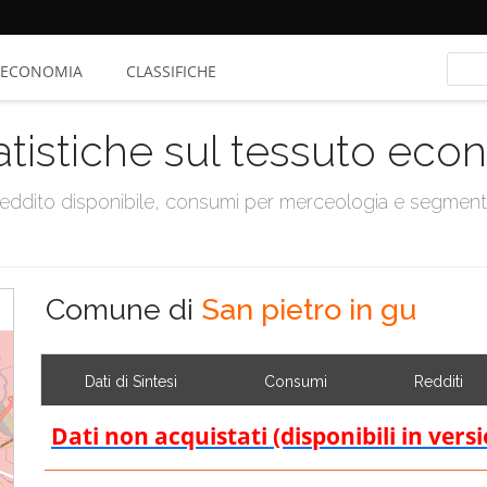
ECONOMIA
CLASSIFICHE
atistiche sul tessuto ec
, reddito disponibile, consumi per merceologia e segmen
Comune di
San pietro in gu
Dati di Sintesi
Consumi
Redditi
Dati non acquistati (disponibili in vers