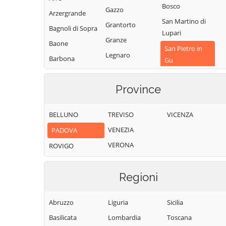
Bosco
Gazzo
Arzergrande
San Martino di
Grantorto
Bagnoli di Sopra
Lupari
Granze
Baone
San Pietro in
Legnaro
Barbona
Gu
Limena
Battaglia Terme
San Pietro
Loreggia
Province
Viminario
Boara Pisani
Lozzo Atestino
Sant'Angelo di
Borgo Veneto
Piove di Sacco
BELLUNO
TREVISO
VICENZA
Maserà di
Borgoricco
Padova
Sant'Elena
VENEZIA
PADOVA
Bovolenta
Masi
Sant'Urbano
VERONA
ROVIGO
Brugine
Massanzago
Santa Caterina
Cadoneghe
d'Este
Megliadino San
Regioni
Campo San
Vitale
Santa Giustina in
Martino
Colle
Merlara
Abruzzo
Liguria
Sicilia
Campodarsego
Saonara
Mestrino
Basilicata
Lombardia
Toscana
Campodoro