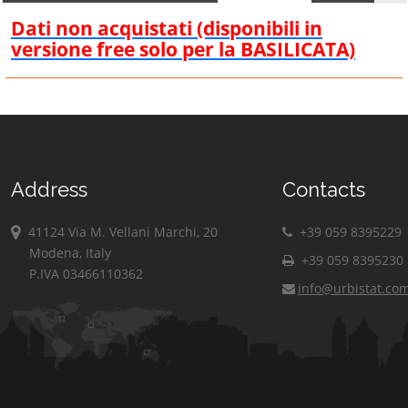
Dati non acquistati (disponibili in
versione free solo per la BASILICATA)
Address
Contacts
41124 Via M. Vellani Marchi, 20
+39 059 8395229
Modena, Italy
+39 059 8395230
P.IVA 03466110362
info@urbistat.co