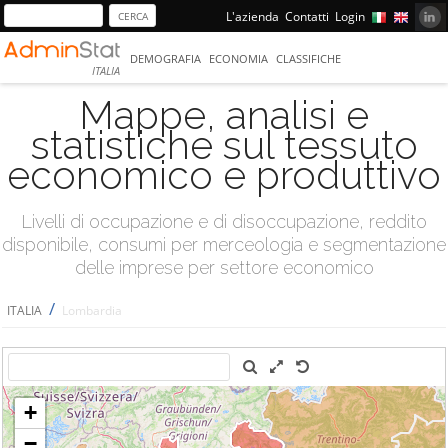
L'azienda
Contatti
Login
DEMOGRAFIA
ECONOMIA
CLASSIFICHE
ITALIA
Mappe, analisi e
statistiche sul tessuto
economico e produttivo
Livelli di occupazione e di disoccupazione, reddito
disponibile, consumi per merceologia e segmentazione
delle imprese per settore economico
/
ITALIA
Lombardia