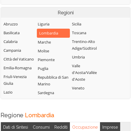
Regioni
Abruzzo
Liguria
Sicilia
Basilicata
Toscana
Lombardia
Calabria
Trentino-Alto
Marche
Adige/Südtirol
Campania
Molise
Umbria
Città del Vaticano
Piemonte
Valle
Emilia-Romagna
Puglia
d'Aosta/Vallée
Friuli-Venezia
Repubblica di San
d'Aoste
Giulia
Marino
Veneto
Lazio
Sardegna
Regione
Lombardia
Dati di Sintesi
Consumi
Redditi
Occupazione
Imprese