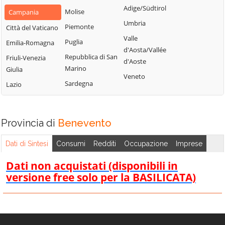
San Nazzaro
Castelpoto
Adige/Südtirol
Val Fortore
Molise
Campania
San Nicola
Castelvenere
Umbria
Montesarchio
Piemonte
Città del Vaticano
Manfredi
Castelvetere in
Valle
Morcone
Puglia
Emilia-Romagna
San Salvatore
Val Fortore
d'Aosta/Vallée
Paduli
Repubblica di San
Telesino
Friuli-Venezia
d'Aoste
Cautano
Marino
Giulia
Pago Veiano
Sant'Agata de'
Veneto
Ceppaloni
Sardegna
Goti
Lazio
Pannarano
Cerreto Sannita
Sant'Angelo a
Paolisi
Circello
Cupolo
Paupisi
Provincia di
Benevento
Colle Sannita
Sant'Arcangelo
Pesco Sannita
Trimonte
Cusano Mutri
Dati di Sintesi
Consumi
Redditi
Occupazione
Imprese
Pietraroja
Santa Croce del
Pietrelcina
Dati non acquistati (disponibili in
Sannio
versione free solo per la BASILICATA)
Sassinoro
Solopaca
Telese Terme
Tocco Caudio