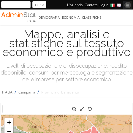
L'azienda
Contatti
Login
DEMOGRAFIA
ECONOMIA
CLASSIFICHE
ITALIA
Mappe, analisi e
statistiche sul tessuto
economico e produttivo
Livelli di occupazione e di disoccupazione, reddito
disponibile, consumi per merceologia e segmentazione
delle imprese per settore economico
/
/
ITALIA
Campania
Provincia di Benevento