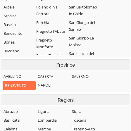
Arpaia
Foiano di Val
San Bartolomeo
Fortore
in Galdo
Arpaise
Forchia
San Giorgio del
Baselice
Sannio
Fragneto l'Abate
Benevento
San Giorgio La
Fragneto
Bonea
Molara
Monforte
Bucciano
San Leucio del
Frasso Telesino
Buonalbergo
Sannio
Ginestra degli
Province
Calvi
San Lorenzello
Schiavoni
AVELLINO
CASERTA
SALERNO
Campolattaro
San Lorenzo
Guardia
Maggiore
NAPOLI
BENEVENTO
Campoli del
Sanframondi
Monte Taburno
San Lupo
Limatola
Regioni
Casalduni
San Marco dei
Melizzano
Cavoti
Castelfranco in
Abruzzo
Liguria
Sicilia
Moiano
Miscano
San Martino
Basilicata
Lombardia
Toscana
Molinara
Sannita
Castelpagano
Calabria
Marche
Trentino-Alto
Montefalcone di