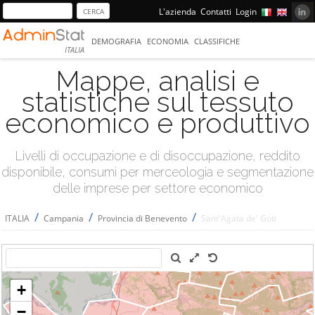
L'azienda
Contatti
Login
DEMOGRAFIA
ECONOMIA
CLASSIFICHE
ITALIA
Mappe, analisi e
statistiche sul tessuto
economico e produttivo
Livelli di occupazione e di disoccupazione, reddito
disponibile, consumi per merceologia e segmentazione
delle imprese per settore economico
/
/
/
ITALIA
Campania
Provincia di Benevento
Sant'Agata de' Goti