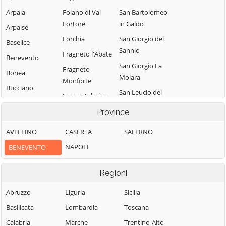
Arpaia
Foiano di Val
San Bartolomeo
Fortore
in Galdo
Arpaise
Forchia
San Giorgio del
Baselice
Sannio
Fragneto l'Abate
Benevento
San Giorgio La
Fragneto
Bonea
Molara
Monforte
Bucciano
San Leucio del
Frasso Telesino
Buonalbergo
Sannio
Ginestra degli
Province
Calvi
San Lorenzello
Schiavoni
AVELLINO
CASERTA
SALERNO
Campolattaro
San Lorenzo
Guardia
Maggiore
NAPOLI
BENEVENTO
Campoli del
Sanframondi
Monte Taburno
San Lupo
Limatola
Regioni
Casalduni
San Marco dei
Melizzano
Cavoti
Castelfranco in
Abruzzo
Liguria
Sicilia
Moiano
Miscano
San Martino
Basilicata
Lombardia
Toscana
Molinara
Sannita
Castelpagano
Calabria
Marche
Trentino-Alto
Montefalcone di