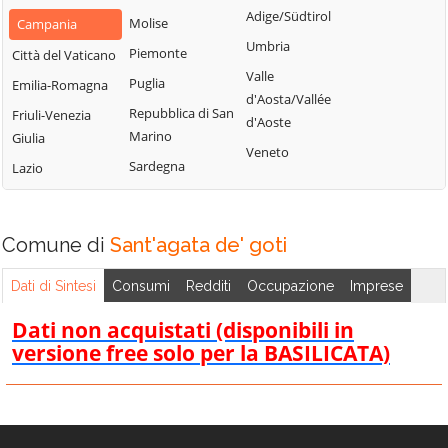
San Nazzaro
Castelpoto
Adige/Südtirol
Val Fortore
Molise
Campania
San Nicola
Castelvenere
Umbria
Montesarchio
Piemonte
Città del Vaticano
Manfredi
Castelvetere in
Valle
Morcone
Puglia
Emilia-Romagna
San Salvatore
Val Fortore
d'Aosta/Vallée
Paduli
Repubblica di San
Telesino
Friuli-Venezia
d'Aoste
Cautano
Marino
Giulia
Pago Veiano
Sant'Agata de'
Veneto
Ceppaloni
Sardegna
Goti
Lazio
Pannarano
Cerreto Sannita
Sant'Angelo a
Paolisi
Circello
Cupolo
Paupisi
Comune di
Sant'agata de' goti
Colle Sannita
Sant'Arcangelo
Pesco Sannita
Trimonte
Cusano Mutri
Dati di Sintesi
Consumi
Redditi
Occupazione
Imprese
Pietraroja
Santa Croce del
Pietrelcina
Dati non acquistati (disponibili in
Sannio
versione free solo per la BASILICATA)
Sassinoro
Solopaca
Telese Terme
Tocco Caudio