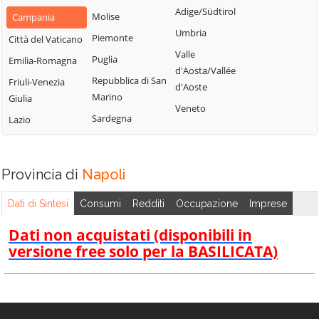
Casamarciano
Santa Maria la
Adige/Südtirol
Mugnano di
Molise
Campania
Carità
Casamicciola
Napoli
Umbria
Piemonte
Città del Vaticano
Terme
Saviano
Napoli
Valle
Puglia
Emilia-Romagna
Casandrino
Scisciano
d'Aosta/Vallée
Nola
Repubblica di San
Friuli-Venezia
d'Aoste
Casavatore
Serrara Fontana
Ottaviano
Marino
Giulia
Veneto
Casola di Napoli
Somma
Palma Campania
Sardegna
Lazio
Vesuviana
Casoria
Piano di Sorrento
Sorrento
Castellammare di
Pimonte
Stabia
Striano
Provincia di
Napoli
Poggiomarino
Castello di
Terzigno
Pollena Trocchia
Dati di Sintesi
Consumi
Redditi
Occupazione
Imprese
Cisterna
Torre Annunziata
Pomigliano
Cercola
Dati non acquistati (disponibili in
Torre del Greco
d'Arco
versione free solo per la BASILICATA)
Cicciano
Trecase
Pompei
Cimitile
Tufino
Portici
Comiziano
Vico Equense
Pozzuoli
Crispano