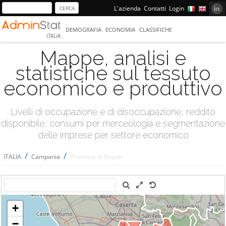
L'azienda
Contatti
Login
DEMOGRAFIA
ECONOMIA
CLASSIFICHE
ITALIA
Mappe, analisi e
statistiche sul tessuto
economico e produttivo
Livelli di occupazione e di disoccupazione, reddito
disponibile, consumi per merceologia e segmentazione
delle imprese per settore economico
/
/
ITALIA
Campania
Provincia di Napoli