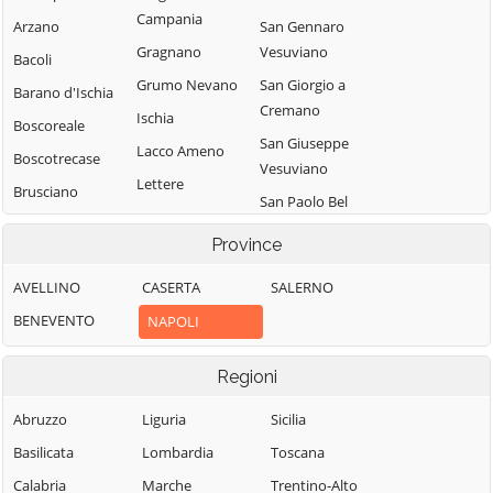
Campania
Arzano
San Gennaro
Gragnano
Vesuviano
Bacoli
Grumo Nevano
San Giorgio a
Barano d'Ischia
Cremano
Ischia
Boscoreale
San Giuseppe
Lacco Ameno
Boscotrecase
Vesuviano
Lettere
Brusciano
San Paolo Bel
Liveri
Caivano
Sito
Province
Marano di Napoli
Calvizzano
San Sebastiano al
Mariglianella
Vesuvio
AVELLINO
CASERTA
SALERNO
Camposano
Marigliano
San Vitaliano
BENEVENTO
NAPOLI
Capri
Massa di Somma
Sant'Agnello
Carbonara di
Regioni
Nola
Massa Lubrense
Sant'Anastasia
Cardito
Melito di Napoli
Sant'Antimo
Abruzzo
Liguria
Sicilia
Casalnuovo di
Meta
Sant'Antonio
Basilicata
Lombardia
Toscana
Napoli
Abate
Monte di Procida
Calabria
Marche
Trentino-Alto