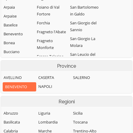
Arpaia
Foiano di Val
San Bartolomeo
Fortore
in Galdo
Arpaise
Forchia
San Giorgio del
Baselice
Sannio
Fragneto l'Abate
Benevento
San Giorgio La
Fragneto
Bonea
Molara
Monforte
Bucciano
San Leucio del
Frasso Telesino
Buonalbergo
Sannio
Ginestra degli
Province
Calvi
San Lorenzello
Schiavoni
AVELLINO
CASERTA
SALERNO
Campolattaro
San Lorenzo
Guardia
Maggiore
NAPOLI
BENEVENTO
Campoli del
Sanframondi
Monte Taburno
San Lupo
Limatola
Regioni
Casalduni
San Marco dei
Melizzano
Cavoti
Castelfranco in
Abruzzo
Liguria
Sicilia
Moiano
Miscano
San Martino
Basilicata
Lombardia
Toscana
Molinara
Sannita
Castelpagano
Calabria
Marche
Trentino-Alto
Montefalcone di