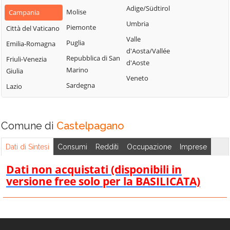
San Nazzaro
Castelpoto
Adige/Südtirol
Val Fortore
Molise
Campania
San Nicola
Castelvenere
Umbria
Montesarchio
Piemonte
Città del Vaticano
Manfredi
Castelvetere in
Valle
Morcone
Puglia
Emilia-Romagna
San Salvatore
Val Fortore
d'Aosta/Vallée
Paduli
Repubblica di San
Telesino
Friuli-Venezia
d'Aoste
Cautano
Marino
Giulia
Pago Veiano
Sant'Agata de'
Veneto
Ceppaloni
Sardegna
Goti
Lazio
Pannarano
Cerreto Sannita
Sant'Angelo a
Paolisi
Circello
Cupolo
Paupisi
Comune di
Castelpagano
Colle Sannita
Sant'Arcangelo
Pesco Sannita
Trimonte
Cusano Mutri
Dati di Sintesi
Consumi
Redditi
Occupazione
Imprese
Pietraroja
Santa Croce del
Pietrelcina
Dati non acquistati (disponibili in
Sannio
versione free solo per la BASILICATA)
Sassinoro
Solopaca
Telese Terme
Tocco Caudio