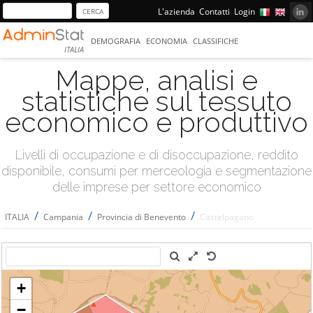
L'azienda
Contatti
Login
DEMOGRAFIA
ECONOMIA
CLASSIFICHE
ITALIA
Mappe, analisi e
statistiche sul tessuto
economico e produttivo
Livelli di occupazione e di disoccupazione, reddito
disponibile, consumi per merceologia e segmentazione
delle imprese per settore economico
/
/
/
ITALIA
Campania
Provincia di Benevento
Castelpagano