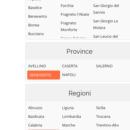
Forchia
San Giorgio del
Baselice
Sannio
Fragneto l'Abate
Benevento
San Giorgio La
Fragneto
Bonea
Molara
Monforte
Bucciano
San Leucio del
Frasso Telesino
Buonalbergo
Sannio
Ginestra degli
Province
Calvi
San Lorenzello
Schiavoni
Campolattaro
San Lorenzo
Guardia
AVELLINO
CASERTA
SALERNO
Maggiore
Campoli del
Sanframondi
NAPOLI
BENEVENTO
Monte Taburno
San Lupo
Limatola
Casalduni
San Marco dei
Melizzano
Cavoti
Regioni
Castelfranco in
Moiano
Miscano
San Martino
Molinara
Sannita
Abruzzo
Liguria
Sicilia
Castelpagano
Montefalcone di
San Nazzaro
Basilicata
Lombardia
Toscana
Castelpoto
Val Fortore
San Nicola
Calabria
Marche
Trentino-Alto
Castelvenere
Montesarchio