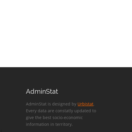
AdminStat
AdminStat is designed by
Urbistat
.
Every data are constatly updated to
give the best socio-economic
information in territory.