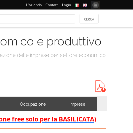
L'azienda
Contatti
Login
onomico e produttivo
tazione delle imprese per settore economico
Occupazione
Imprese
ione free solo per la BASILICATA)