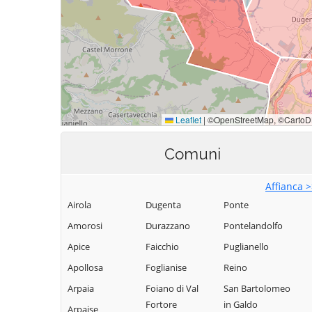
Comuni
Affianca 
Airola
Dugenta
Ponte
Amorosi
Durazzano
Pontelandolfo
Apice
Faicchio
Puglianello
Apollosa
Foglianise
Reino
Arpaia
Foiano di Val
San Bartolomeo
Fortore
in Galdo
Arpaise