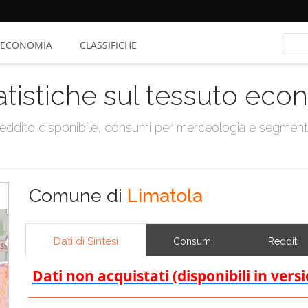
ECONOMIA
CLASSIFICHE
atistiche sul tessuto ec
, reddito disponibile, consumi per merceologia e segmen
Comune di
Limatola
Dati di Sintesi
Consumi
Redditi
Dati non acquistati (disponibili in vers