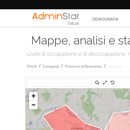
DEMOGRAFIA
ITALIA
Mappe, analisi e st
Livelli di occupazione e di disoccupazione
/
/
/
ITALIA
Campania
Provincia di Benevento
Limatola