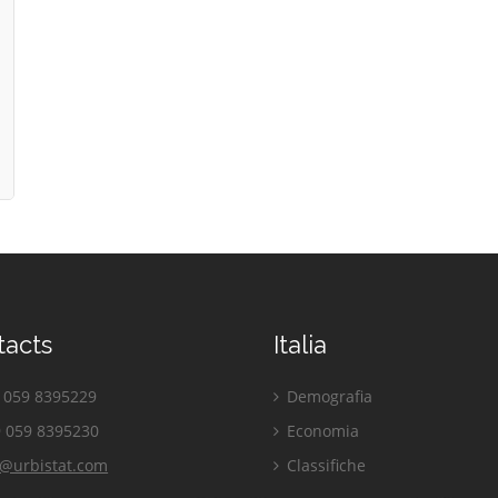
tacts
Italia
059 8395229
Demografia
 059 8395230
Economia
o@urbistat.com
Classifiche