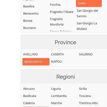
Galdo
Forchia
Baselice
San Giorgio del
Fragneto l'Abate
Benevento
Sannio
Fragneto
Bonea
San Giorgio La
Monforte
Bucciano
Molara
Frasso Telesino
Buonalbergo
San Leucio del
Ginestra degli
Province
Sannio
Calvi
Schiavoni
San Lorenzello
Campolattaro
Guardia
AVELLINO
CASERTA
SALERNO
San Lorenzo
Campoli del
Sanframondi
Maggiore
NAPOLI
BENEVENTO
Monte Taburno
Limatola
San Lupo
Casalduni
Melizzano
San Marco dei
Regioni
Castelfranco in
Moiano
Cavoti
Miscano
Molinara
San Martino
Abruzzo
Liguria
Sicilia
Castelpagano
Montefalcone di
Sannita
Basilicata
Lombardia
Toscana
Castelpoto
Val Fortore
San Nazzaro
Calabria
Marche
Trentino-Alto
Castelvenere
Montesarchio