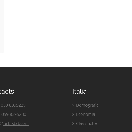
tacts
Italia
059 8395229
Demografia
 059 8395230
Economia
o@urbistat.com
Classifiche