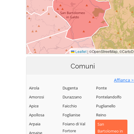
Comuni
Affianca 
Airola
Dugenta
Ponte
Amorosi
Durazzano
Pontelandolfo
Apice
Faicchio
Puglianello
Apollosa
Foglianise
Reino
Arpaia
Foiano di Val
San
Fortore
Bartolomeo in
Arpaise