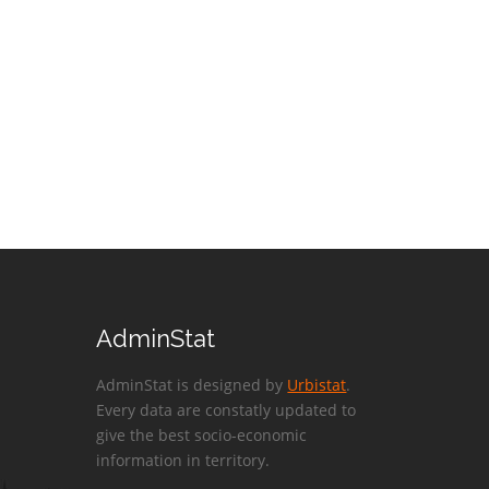
AdminStat
AdminStat is designed by
Urbistat
.
Every data are constatly updated to
give the best socio-economic
information in territory.