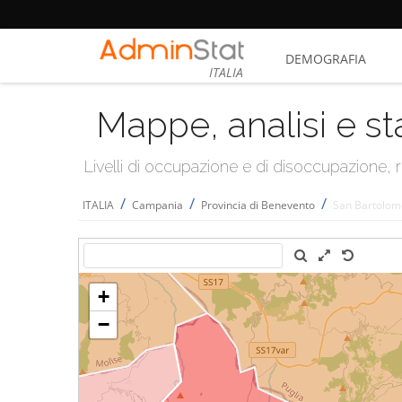
DEMOGRAFIA
ITALIA
Mappe, analisi e st
Livelli di occupazione e di disoccupazione
/
/
/
ITALIA
Campania
Provincia di Benevento
San Bartolom