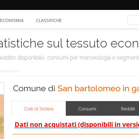
ECONOMIA
CLASSIFICHE
atistiche sul tessuto ec
, reddito disponibile, consumi per merceologia e segmen
eo in Galdo
Comune di
San bartolomeo in g
Dati di Sintesi
Consumi
Redditi
Dati non acquistati (disponibili in vers