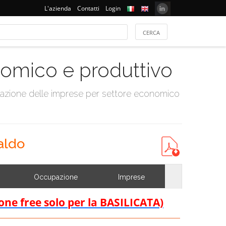
L'azienda
Contatti
Login
onomico e produttivo
tazione delle imprese per settore economico
aldo
Occupazione
Imprese
ione free solo per la BASILICATA)