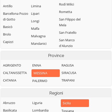
Rodì Milici
Antillo
Limina
Rometta
Barcellona Pozzo
Lipari
di Gotto
San Filippo del
Longi
Mela
Basicò
Malfa
San Fratello
Brolo
Malvagna
San Marco
Capizzi
Mandanici
d'Alunzio
Capo d'Orlando
Mazzarrà
San Pier Niceto
Province
Capri Leone
Sant'Andrea
San Piero Patti
Caronia
Merì
AGRIGENTO
ENNA
RAGUSA
San Salvatore di
Casalvecchio
Messina
CALTANISSETTA
SIRACUSA
MESSINA
Fitalia
Siculo
Milazzo
CATANIA
TRAPANI
PALERMO
San Teodoro
Castel di Lucio
Militello
Sant'Agata di
Castell'Umberto
Rosmarino
Regioni
Militello
Castelmola
Mirto
Sant'Alessio
Abruzzo
Liguria
Sicilia
Castroreale
Mistretta
Siculo
Basilicata
Lombardia
Toscana