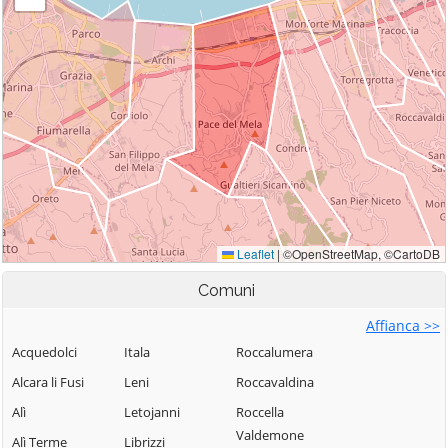
Comuni
Affianca >>
Acquedolci
Itala
Roccalumera
Alcara li Fusi
Leni
Roccavaldina
Alì
Letojanni
Roccella
Valdemone
Alì Terme
Librizzi