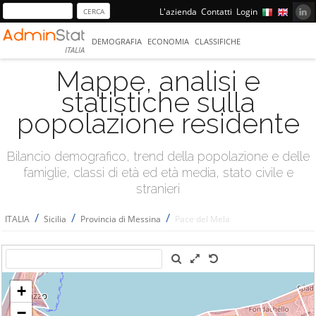
L'azienda
Contatti
Login
DEMOGRAFIA
ECONOMIA
CLASSIFICHE
ITALIA
Mappe, analisi e
statistiche sulla
popolazione residente
Bilancio demografico, trend della popolazione e delle
famiglie, classi di età ed età media, stato civile e
stranieri
/
/
/
ITALIA
Sicilia
Provincia di Messina
Pace del Mela