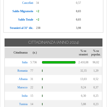
Cancellati
34
0,57
Saldo Migratorio
+2
0,03
Saldo Totale
+2
0,03
Stranieri al 31° dic.
238
3,98
CITTADINANZA
(ANNO 2024)
% su
% su
Cittadinanza
(n.)
stranieri
popolaz.
Italia
5.736
2.410,08
96,02
Romania
77
32,35
1,29
Albania
31
13,03
0,52
Marocco
22
9,24
0,37
India
15
6,30
0,25
Tunisia
14
5,88
0,23