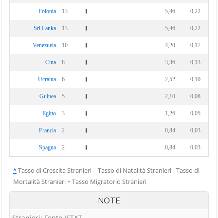
Polonia
13
5,46
0,22
Sri Lanka
13
5,46
0,22
Venezuela
10
4,20
0,17
Cina
8
3,36
0,13
Ucraina
6
2,52
0,10
Guinea
5
2,10
0,08
Egitto
3
1,26
0,05
Francia
2
0,84
0,03
Spagna
2
0,84
0,03
^
Tasso di Crescita Stranieri = Tasso di Natalità Stranieri - Tasso di
Mortalità Stranieri + Tasso Migratorio Stranieri
NOTE
Stranieri: Fonte ISTAT