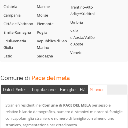
Cesarò
Moio Alcantara
Sant'Angelo di
Calabria
Marche
Trentino-Alto
Brolo
Condrò
Monforte San
Adige/Südtirol
Campania
Molise
Giorgio
Santa Domenica
Falcone
Umbria
Città del Vaticano
Piemonte
Vittoria
Mongiuffi Melia
Ficarra
Valle
Emilia-Romagna
Puglia
Santa Lucia del
Montagnareale
d'Aosta/Vallée
Fiumedinisi
Friuli-Venezia
Repubblica di San
Mela
d'Aoste
Montalbano
Floresta
Giulia
Marino
Santa Marina
Elicona
Veneto
Fondachelli-
Lazio
Sardegna
Salina
Motta Camastra
Fantina
Santa Teresa di
Motta d'Affermo
Forza d'Agrò
Riva
Naso
Comune di
Pace del mela
Francavilla di
Santo Stefano di
Sicilia
Nizza di Sicilia
Camastra
Dati di Sintesi
Popolazione
Famiglie
Età
Stranieri
Frazzanò
Novara di Sicilia
Saponara
Furci Siculo
Oliveri
Savoca
Stranieri residenti nel
Comune di PACE DEL MELA
per sesso e
Furnari
Pace del Mela
relativo bilancio demografico, numero di stranieri minorenni, famiglie
Scaletta Zanclea
con capofamiglia straniero e numero di famiglie con almeno uno
Gaggi
Pagliara
Sinagra
straniero, segmentazione per cittadinanza