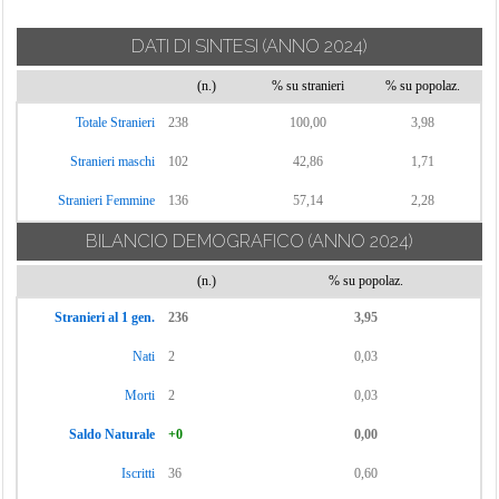
Galati Mamertino
Patti
Spadafora
Gallodoro
Pettineo
Taormina
DATI DI SINTESI
(ANNO 2024)
Giardini-Naxos
Piraino
Terme Vigliatore
(n.)
% su stranieri
% su popolaz.
Gioiosa Marea
Raccuja
Torregrotta
Totale Stranieri
238
100,00
3,98
Graniti
Reitano
Torrenova
Stranieri maschi
102
42,86
1,71
Gualtieri
Roccafiorita
Tortorici
Sicaminò
Stranieri Femmine
136
57,14
2,28
Tripi
Tusa
BILANCIO DEMOGRAFICO
(ANNO 2024)
Ucria
(n.)
% su popolaz.
Valdina
Stranieri al 1 gen.
236
3,95
Venetico
Nati
2
0,03
Villafranca
Morti
2
Tirrena
0,03
Saldo Naturale
+0
0,00
Iscritti
36
0,60