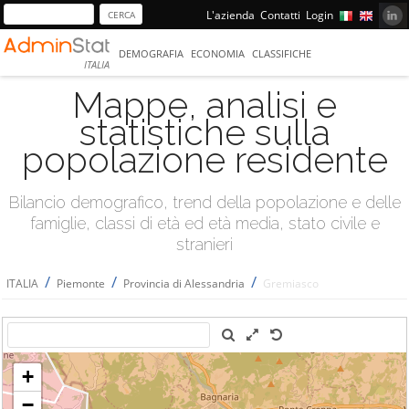
L'azienda
Contatti
Login
DEMOGRAFIA
ECONOMIA
CLASSIFICHE
ITALIA
Mappe, analisi e
statistiche sulla
popolazione residente
Bilancio demografico, trend della popolazione e delle
famiglie, classi di età ed età media, stato civile e
stranieri
/
/
/
ITALIA
Piemonte
Provincia di Alessandria
Gremiasco