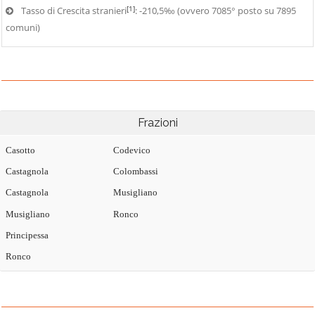
[1]
Tasso di Crescita stranieri
: -210,5‰ (ovvero 7085° posto su 7895
comuni)
Frazioni
Casotto
Codevico
Castagnola
Colombassi
Castagnola
Musigliano
Musigliano
Ronco
Principessa
Ronco