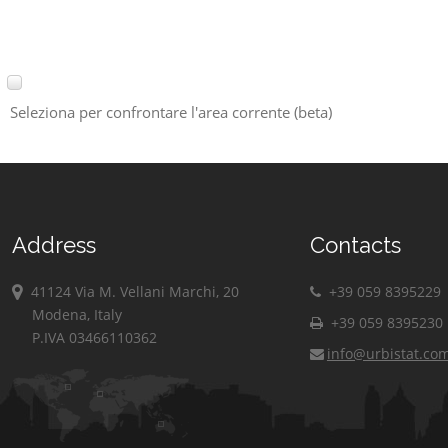
Seleziona per confrontare l'area corrente (beta)
Address
Contacts
41124 Via M. Vellani Marchi, 20
+39 059 8395229
Modena, Italy
+39 059 8395230
P.IVA 03466110362
info@urbistat.co