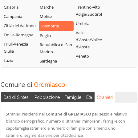
Bistagno
Rocca Grimalda
Gremiasco
Calabria
Marche
Trentino-Alto
Borghetto di
Roccaforte Ligure
Grognardo
Adige/Südtirol
Campania
Molise
Borbera
Rocchetta Ligure
Grondona
Umbria
Città del Vaticano
Piemonte
Borgo San
Rosignano
Guazzora
Valle
Martino
Emilia-Romagna
Puglia
Monferrato
d'Aosta/Vallée
Isola
Borgoratto
Friuli-Venezia
Repubblica di San
Sala Monferrato
d'Aoste
Sant'Antonio
Alessandrino
Giulia
Marino
Sale
Veneto
Lerma
Bosco Marengo
Lazio
Sardegna
San Cristoforo
Lu e Cuccaro
Bosio
San Giorgio
Monferrato
Bozzole
Monferrato
Malvicino
Comune di
Gremiasco
Brignano-
San Salvatore
Masio
Frascata
Monferrato
Dati di Sintesi
Popolazione
Famiglie
Età
Stranieri
Melazzo
Cabella Ligure
San Sebastiano
Merana
Camagna
Curone
Stranieri residenti nel
Comune di GREMIASCO
per sesso e relativo
Monferrato
Mirabello
bilancio demografico, numero di stranieri minorenni, famiglie con
Sant'Agata Fossili
Monferrato
capofamiglia straniero e numero di famiglie con almeno uno
Camino
Sardigliano
straniero, segmentazione per cittadinanza
Molare