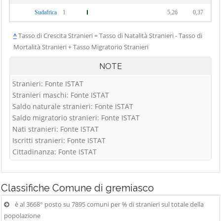
Villanova
Scrivia
Oviglio
Sudafrica
1
5,26
0,37
Monferrato
Castelspina
Ozzano
Villaromagnano
^
Tasso di Crescita Stranieri = Tasso di Natalità Stranieri - Tasso di
Cavatore
Monferrato
Mortalità Stranieri + Tasso Migratorio Stranieri
Visone
Cella Monte
Paderna
Volpedo
NOTE
Cereseto
Pareto
Volpeglino
Cerreto Grue
Parodi Ligure
Stranieri: Fonte ISTAT
Voltaggio
Stranieri maschi: Fonte ISTAT
Cerrina
Pasturana
Saldo naturale stranieri: Fonte ISTAT
Monferrato
Pecetto di
Saldo migratorio stranieri: Fonte ISTAT
Coniolo
Valenza
Nati stranieri: Fonte ISTAT
Conzano
Iscritti stranieri: Fonte ISTAT
Cittadinanza: Fonte ISTAT
Costa Vescovato
Cremolino
Classifiche
Comune di gremiasco
è al 3668° posto su 7895 comuni per % di stranieri sul totale della
popolazione