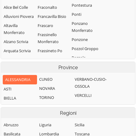
Pontestura
Alice Bel Colle
Fraconalto
Ponti
Alluvioni Piovera
Francavilla Bisio
Ponzano
Altavilla
Frascaro
Monferrato
Monferrato
Frassinello
Ponzone
Alzano Scrivia
Monferrato
Pozzol Groppo
Arquata Scrivia
Frassineto Po
Pozzolo
Avolasca
Fresonara
Formigaro
Province
Balzola
Frugarolo
Prasco
Basaluzzo
Fubine
CUNEO
VERBANO-CUSIO-
ALESSANDRIA
Predosa
Monferrato
OSSOLA
Bassignana
NOVARA
ASTI
Quargnento
Gabiano
VERCELLI
Belforte
TORINO
BIELLA
Quattordio
Monferrato
Gamalero
Ricaldone
Bergamasco
Garbagna
Regioni
Rivalta Bormida
Berzano di
Gavi
Abruzzo
Liguria
Sicilia
Tortona
Rivarone
Giarole
Basilicata
Lombardia
Toscana