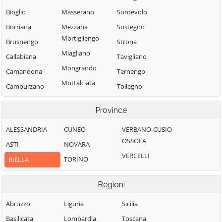
Bioglio
Masserano
Sordevolo
Borriana
Mezzana
Sostegno
Mortigliengo
Brusnengo
Strona
Miagliano
Callabiana
Tavigliano
Mongrando
Camandona
Ternengo
Mottalciata
Camburzano
Tollegno
Muzzano
Campiglia Cervo
Torrazzo
Province
Netro
Candelo
Valdengo
Occhieppo
ALESSANDRIA
CUNEO
VERBANO-CUSIO-
Caprile
Valdilana
Inferiore
OSSOLA
ASTI
NOVARA
Casapinta
Vallanzengo
Occhieppo
VERCELLI
TORINO
BIELLA
Castelletto Cervo
Valle San Nicolao
Superiore
Cavaglià
Veglio
Pettinengo
Regioni
Cerrione
Verrone
Piatto
Abruzzo
Liguria
Sicilia
Coggiola
Vigliano Biellese
Piedicavallo
Basilicata
Lombardia
Toscana
Cossato
Villa del Bosco