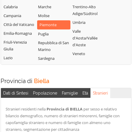
Pollone
Calabria
Marche
Trentino-Alto
Crevacuore
Villanova Biellese
Ponderano
Adige/Südtirol
Campania
Molise
Curino
Viverone
Portula
Umbria
Città del Vaticano
Piemonte
Donato
Zimone
Pralungo
Valle
Emilia-Romagna
Puglia
Dorzano
Zubiena
Pray
d'Aosta/Vallée
Friuli-Venezia
Repubblica di San
Gaglianico
Zumaglia
d'Aoste
Quaregna
Giulia
Marino
Gifflenga
Cerreto
Veneto
Lazio
Sardegna
Ronco Biellese
Roppolo
Rosazza
Provincia di
Biella
Dati di Sintesi
Popolazione
Famiglie
Età
Stranieri
Stranieri residenti nella
Provincia di BIELLA
per sesso e relativo
bilancio demografico, numero di stranieri minorenni, famiglie con
capofamiglia straniero e numero di famiglie con almeno uno
straniero, segmentazione per cittadinanza