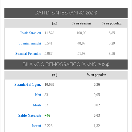
DATI DI SINTESI
(ANNO 2024)
(n.)
% su stranieri
% su popolaz.
Totale Stranieri
11.528
100,00
6,85
Stranieri maschi
5.541
48,07
3,29
Stranieri Femmine
5.987
51,93
3,56
BILANCIO DEMOGRAFICO
(ANNO 2024)
(n.)
% su popolaz.
Stranieri al 1 gen.
10.699
6,36
Nati
83
0,05
Morti
37
0,02
Saldo Naturale
+46
0,03
Iscritti
2.223
1,32