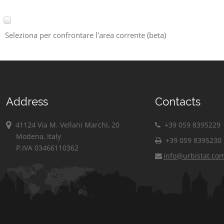
Seleziona per confrontare l'area corrente (beta)
Address
Contacts
41124 Via M. Vellani Marchi, 20
+39 059 8395229
Modena, Italy
+39 059 8395230
P.IVA 03466110362
info@urbistat.co