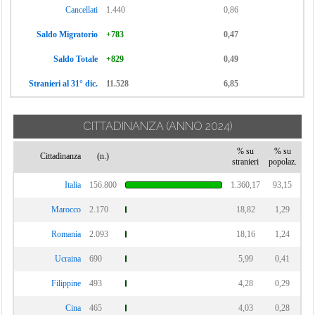
Cancellati
1.440
0,86
Saldo Migratorio
+783
0,47
Saldo Totale
+829
0,49
Stranieri al 31° dic.
11.528
6,85
CITTADINANZA
(ANNO 2024)
% su
% su
Cittadinanza
(n.)
stranieri
popolaz.
Italia
156.800
1.360,17
93,15
Marocco
2.170
18,82
1,29
Romania
2.093
18,16
1,24
Ucraina
690
5,99
0,41
Filippine
493
4,28
0,29
Cina
465
4,03
0,28