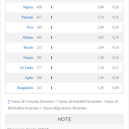
Nigeria
438
3,80
0,26
Pakistan
427
3,70
0,25
Perù
344
2,98
0,20
Albania
303
2,63
0,18
Brasile
235
2,04
0,14
Tunisia
182
1,58
0,11
Sri Lanka
177
1,54
0,11
Egitto
166
1,44
0,10
Bangladesh
145
1,26
0,09
^
Tasso di Crescita Stranieri = Tasso di Natalità Stranieri - Tasso di
Mortalità Stranieri + Tasso Migratorio Stranieri
NOTE