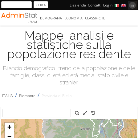
L'azienda
Contatti
Login
DEMOGRAFIA
ECONOMIA
CLASSIFICHE
ITALIA
Mappe, analisi e
statistiche sulla
popolazione residente
Bilancio demografico, trend della popolazione e delle
famiglie, classi di età ed età media, stato civile e
stranieri
/
/
ITALIA
Piemonte
Provincia di Biella