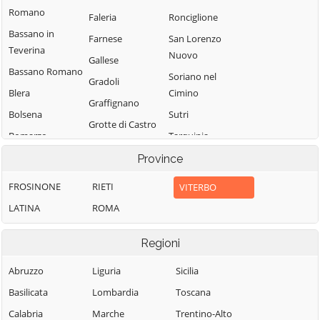
Romano
Faleria
Ronciglione
Bassano in
Farnese
San Lorenzo
Teverina
Nuovo
Gallese
Bassano Romano
Soriano nel
Gradoli
Blera
Cimino
Graffignano
Bolsena
Sutri
Grotte di Castro
Bomarzo
Tarquinia
Ischia di Castro
Calcata
Tessennano
Province
Latera
Canepina
Tuscania
FROSINONE
RIETI
VITERBO
Lubriano
Canino
Valentano
LATINA
ROMA
Marta
Capodimonte
Vallerano
Montalto di
Capranica
Regioni
Vasanello
Castro
Caprarola
Vejano
Monte Romano
Abruzzo
Liguria
Sicilia
Carbognano
Vetralla
Montefiascone
Basilicata
Lombardia
Toscana
Castel Sant'Elia
Vignanello
Monterosi
Calabria
Marche
Trentino-Alto