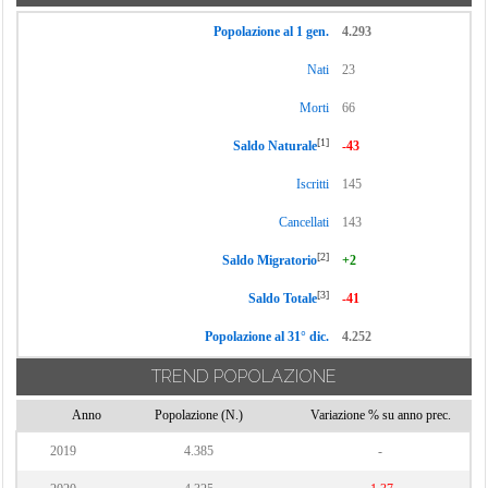
Popolazione al 1 gen.
4.293
Nati
23
Morti
66
[1]
Saldo Naturale
-43
Iscritti
145
Cancellati
143
[2]
Saldo Migratorio
+2
[3]
Saldo Totale
-41
Popolazione al 31° dic.
4.252
TREND POPOLAZIONE
Anno
Popolazione (N.)
Variazione % su anno prec.
2019
4.385
-