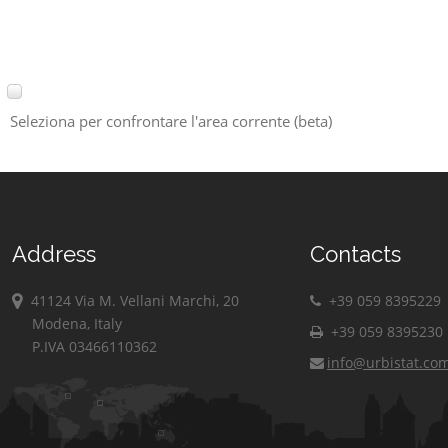
Seleziona per confrontare l'area corrente (beta)
Address
Contacts
41124 Via M. Vellani Marchi, 20
+39 059 8395229
Modena, Italy
+39 059 8395230
P.IVA 03466110362
info@urbistat.co