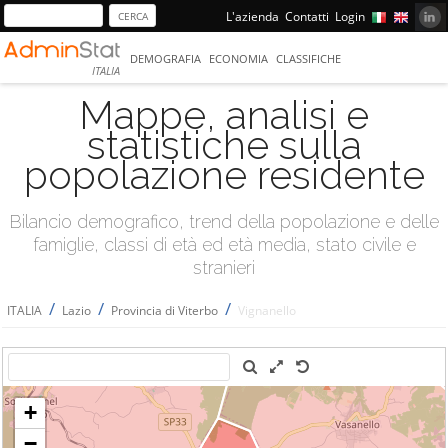
L'azienda
Contatti
Login
DEMOGRAFIA
ECONOMIA
CLASSIFICHE
ITALIA
Mappe, analisi e
statistiche sulla
popolazione residente
Bilancio demografico, trend della popolazione e delle
famiglie, classi di età ed età media, stato civile e
stranieri
/
/
/
ITALIA
Lazio
Provincia di Viterbo
Vignanello