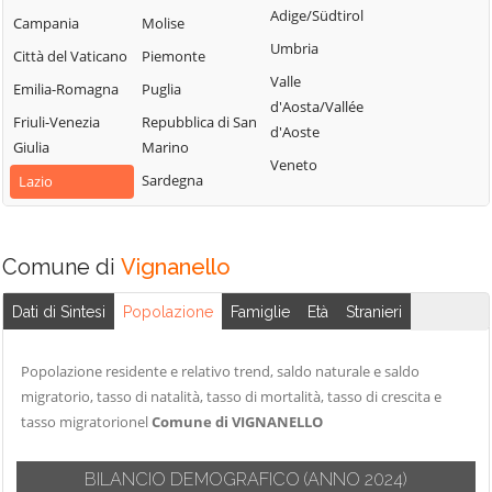
Castiglione in
Villa San
Adige/Südtirol
Nepi
Campania
Molise
Teverina
Giovanni in
Umbria
Onano
Città del Vaticano
Piemonte
Tuscia
Celleno
Valle
Emilia-Romagna
Puglia
Viterbo
Cellere
d'Aosta/Vallée
Friuli-Venezia
Repubblica di San
Vitorchiano
d'Aoste
Giulia
Marino
Veneto
Sardegna
Lazio
Comune di
Vignanello
Dati di Sintesi
Popolazione
Famiglie
Età
Stranieri
Popolazione residente e relativo trend, saldo naturale e saldo
migratorio, tasso di natalità, tasso di mortalità, tasso di crescita e
tasso migratorionel
Comune di VIGNANELLO
BILANCIO DEMOGRAFICO
(ANNO 2024)