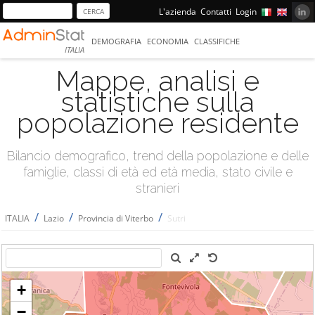
L'azienda
Contatti
Login
DEMOGRAFIA
ECONOMIA
CLASSIFICHE
ITALIA
Mappe, analisi e
statistiche sulla
popolazione residente
Bilancio demografico, trend della popolazione e delle
famiglie, classi di età ed età media, stato civile e
stranieri
/
/
/
ITALIA
Lazio
Provincia di Viterbo
Sutri