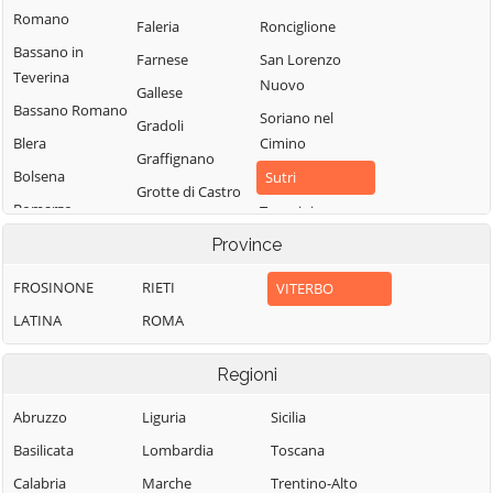
Romano
Faleria
Ronciglione
Bassano in
Farnese
San Lorenzo
Teverina
Nuovo
Gallese
Bassano Romano
Soriano nel
Gradoli
Blera
Cimino
Graffignano
Bolsena
Sutri
Grotte di Castro
Bomarzo
Tarquinia
Ischia di Castro
Calcata
Province
Tessennano
Latera
Canepina
Tuscania
FROSINONE
RIETI
VITERBO
Lubriano
Canino
Valentano
LATINA
ROMA
Marta
Capodimonte
Vallerano
Montalto di
Capranica
Regioni
Vasanello
Castro
Caprarola
Vejano
Monte Romano
Abruzzo
Liguria
Sicilia
Carbognano
Vetralla
Montefiascone
Basilicata
Lombardia
Toscana
Castel Sant'Elia
Vignanello
Monterosi
Calabria
Marche
Trentino-Alto