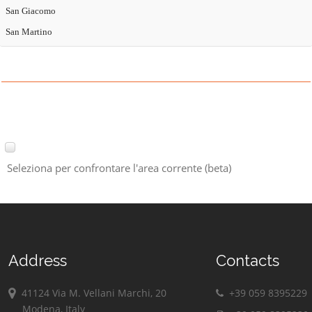
San Giacomo
San Martino
Seleziona per confrontare l'area corrente (beta)
Address
Contacts
41124 Via M. Vellani Marchi, 20
+39 059 8395229
Modena, Italy