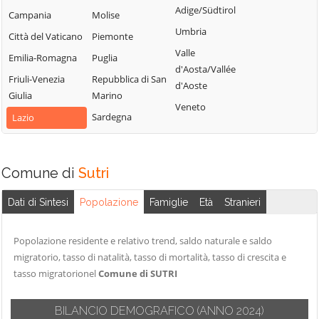
Castiglione in
Villa San
Adige/Südtirol
Nepi
Campania
Molise
Teverina
Giovanni in
Umbria
Onano
Città del Vaticano
Piemonte
Tuscia
Celleno
Valle
Emilia-Romagna
Puglia
Viterbo
Cellere
d'Aosta/Vallée
Friuli-Venezia
Repubblica di San
Vitorchiano
d'Aoste
Giulia
Marino
Veneto
Sardegna
Lazio
Comune di
Sutri
Dati di Sintesi
Popolazione
Famiglie
Età
Stranieri
Popolazione residente e relativo trend, saldo naturale e saldo
migratorio, tasso di natalità, tasso di mortalità, tasso di crescita e
tasso migratorionel
Comune di SUTRI
BILANCIO DEMOGRAFICO
(ANNO 2024)