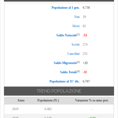
Popolazione al 1 gen.
6.738
Nati
29
Morti
82
[1]
Saldo Naturale
-53
Iscritti
274
Cancellati
252
[2]
Saldo Migratorio
+22
[3]
Saldo Totale
-31
Popolazione al 31° dic.
6.707
TREND POPOLAZIONE
Anno
Popolazione (N.)
Variazione % su anno prec.
2019
6.482
-