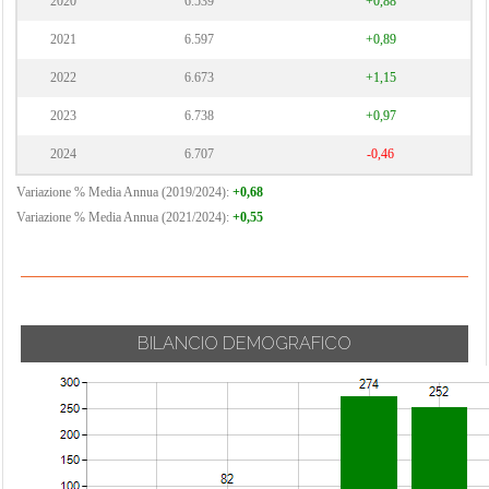
2020
6.539
+0,88
2021
6.597
+0,89
2022
6.673
+1,15
2023
6.738
+0,97
2024
6.707
-0,46
Variazione % Media Annua (2019/2024):
+0,68
Variazione % Media Annua (2021/2024):
+0,55
BILANCIO DEMOGRAFICO