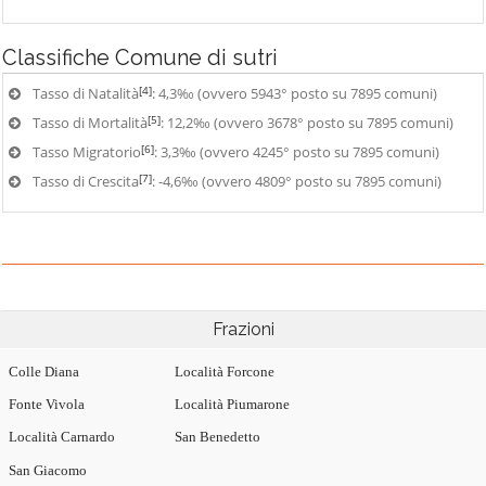
Classifiche
Comune di sutri
[4]
Tasso di Natalità
: 4,3‰ (ovvero 5943° posto su 7895 comuni)
[5]
Tasso di Mortalità
: 12,2‰ (ovvero 3678° posto su 7895 comuni)
[6]
Tasso Migratorio
: 3,3‰ (ovvero 4245° posto su 7895 comuni)
[7]
Tasso di Crescita
: -4,6‰ (ovvero 4809° posto su 7895 comuni)
Frazioni
Colle Diana
Località Forcone
Fonte Vivola
Località Piumarone
Località Carnardo
San Benedetto
San Giacomo