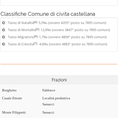
Classifiche
Comune di civita castellana
[4]
Tasso di Natalità
: 5,5‰ (ovvero 4355° posto su 7895 comuni)
[5]
Tasso di Mortalità
: 12,0‰ (ovvero 3847° posto su 7895 comuni)
[6]
Tasso Migratorio
: 1,7‰ (ovvero 4809° posto su 7895 comuni)
[7]
Tasso di Crescita
: -4,8‰ (ovvero 4883° posto su 7895 comuni)
Frazioni
Borghetto
Fabbrece
Casale Ettorre
Località produttiva
Sassacci
Monte Filippetti
Sassacci