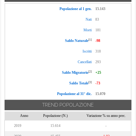
Popolazione al 1 gen.
15.143
Nati
83
Morti
181
[1]
Saldo Naturale
-98
Iscritti
318
Cancellati
293
[2]
Saldo Migratorio
+25
[3]
Saldo Totale
-73
Popolazione al 31° dic.
15.070
TREND POPOLAZIONE
Anno
Popolazione (N.)
Variazione % su anno prec.
2019
15.614
-