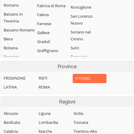
Romano
Fabrica di Roma
Ronciglione
Bassano in
Faleria
San Lorenzo
Teverina
Nuovo
Farnese
Bassano Romano
Soriano nel
Gallese
Blera
Cimino
Gradoli
Bolsena
Sutri
Graffignano
Bomarzo
Tarquinia
Grotte di Castro
Calcata
Tessennano
Province
Ischia di Castro
Canepina
Tuscania
Latera
FROSINONE
RIETI
VITERBO
Canino
Valentano
Lubriano
LATINA
ROMA
Capodimonte
Vallerano
Marta
Capranica
Regioni
Vasanello
Montalto di
Caprarola
Vejano
Castro
Abruzzo
Liguria
Sicilia
Carbognano
Vetralla
Monte Romano
Basilicata
Lombardia
Toscana
Castel Sant'Elia
Vignanello
Montefiascone
Calabria
Marche
Trentino-Alto