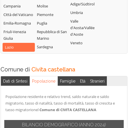
Castiglione in
Villa San
Monterosi
Adige/Südtirol
Campania
Molise
Teverina
Giovanni in
Nepi
Umbria
Città del Vaticano
Piemonte
Tuscia
Celleno
Onano
Valle
Emilia-Romagna
Puglia
Viterbo
Cellere
d'Aosta/Vallée
Friuli-Venezia
Repubblica di San
Vitorchiano
d'Aoste
Giulia
Marino
Veneto
Sardegna
Lazio
Comune di
Civita castellana
Dati di Sintesi
Popolazione
Famiglie
Età
Stranieri
Popolazione residente e relativo trend, saldo naturale e saldo
migratorio, tasso di natalità, tasso di mortalità, tasso di crescita e
tasso migratorionel
Comune di CIVITA CASTELLANA
BILANCIO DEMOGRAFICO
(ANNO 2024)