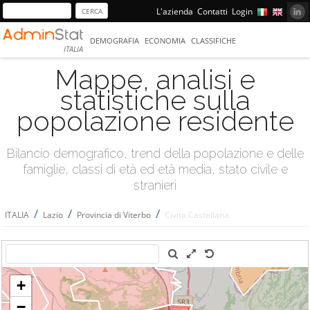
L'azienda
Contatti
Login
DEMOGRAFIA
ECONOMIA
CLASSIFICHE
ITALIA
Mappe, analisi e
statistiche sulla
popolazione residente
Bilancio demografico, trend della popolazione e delle
famiglie, classi di età ed età media, stato civile e
stranieri
/
/
/
ITALIA
Lazio
Provincia di Viterbo
Civita Castellana