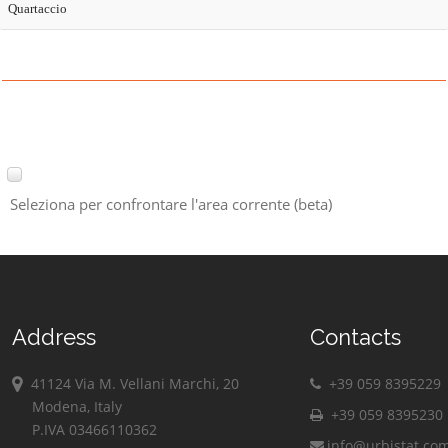
Quartaccio
Seleziona per confrontare l'area corrente (beta)
Address
Contacts
41124 Via M. Vellani Marchi, 20
+39 059 8395229
Modena, Italy
+39 059 8395230
P.IVA 03466110362
info@urbistat.co