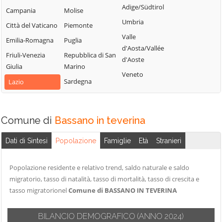
Villa San
Castiglione in
Adige/Südtirol
Nepi
Campania
Molise
Giovanni in
Teverina
Umbria
Onano
Città del Vaticano
Piemonte
Tuscia
Celleno
Valle
Emilia-Romagna
Puglia
Viterbo
Cellere
d'Aosta/Vallée
Friuli-Venezia
Repubblica di San
Vitorchiano
d'Aoste
Giulia
Marino
Veneto
Sardegna
Lazio
Comune di
Bassano in teverina
Dati di Sintesi
Popolazione
Famiglie
Età
Stranieri
Popolazione residente e relativo trend, saldo naturale e saldo
migratorio, tasso di natalità, tasso di mortalità, tasso di crescita e
tasso migratorionel
Comune di BASSANO IN TEVERINA
BILANCIO DEMOGRAFICO
(ANNO 2024)