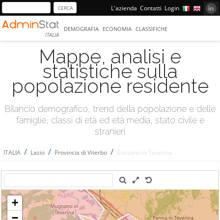
L'azienda
Contatti
Login
DEMOGRAFIA
ECONOMIA
CLASSIFICHE
ITALIA
Mappe, analisi e
statistiche sulla
popolazione residente
Bilancio demografico, trend della popolazione e delle
famiglie, classi di età ed età media, stato civile e
stranieri
/
/
/
ITALIA
Lazio
Provincia di Viterbo
Bassano in Teverina