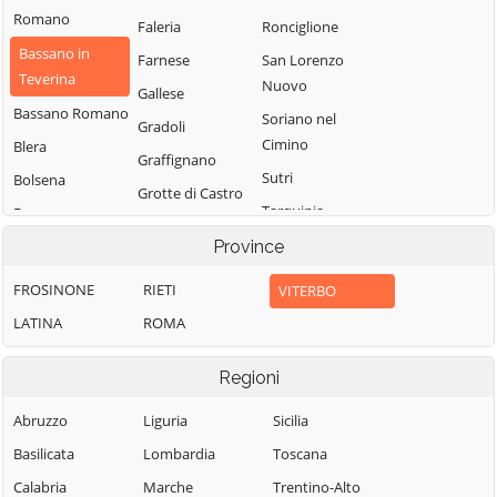
Romano
Faleria
Ronciglione
Bassano in
Farnese
San Lorenzo
Teverina
Nuovo
Gallese
Bassano Romano
Soriano nel
Gradoli
Cimino
Blera
Graffignano
Sutri
Bolsena
Grotte di Castro
Tarquinia
Bomarzo
Ischia di Castro
Tessennano
Calcata
Province
Latera
Tuscania
Canepina
FROSINONE
RIETI
VITERBO
Lubriano
Valentano
Canino
LATINA
ROMA
Marta
Vallerano
Capodimonte
Montalto di
Regioni
Vasanello
Capranica
Castro
Vejano
Caprarola
Monte Romano
Abruzzo
Liguria
Sicilia
Vetralla
Carbognano
Montefiascone
Basilicata
Lombardia
Toscana
Vignanello
Castel Sant'Elia
Monterosi
Calabria
Marche
Trentino-Alto