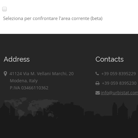
Seleziona per confrontare l'area corrente (beta)
Address
Contacts
41124 Via M. Vellani Marchi, 20
+39 059 8395229
Modena, Italy
+39 059 8395230
P.IVA 03466110362
info@urbistat.co