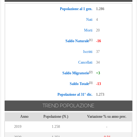
Popolazione al 1 gen.
1.286
Nati
4
Morti
20
[1]
Saldo Naturale
-16
Iscritti
37
Cancellati
34
[2]
Saldo Migratorio
+3
[3]
Saldo Totale
-13
Popolazione al 31° dic.
1.273
TREND POPOLAZIONE
Anno
Popolazione (N.)
Variazione % su anno prec.
2019
1.258
-