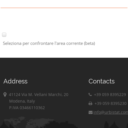
Seleziona per confrontare l'area corrente (beta)
Address
Contacts
41124 Via M. Vellani Marchi, 20
+39 059 8395229
Modena, Italy
+39 059 8395230
P.IVA 03466110362
info@urbistat.co