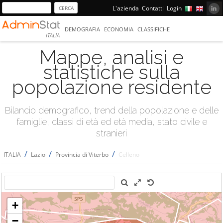
L'azienda
Contatti
Login
DEMOGRAFIA
ECONOMIA
CLASSIFICHE
ITALIA
Mappe, analisi e
statistiche sulla
popolazione residente
Bilancio demografico, trend della popolazione e delle
famiglie, classi di età ed età media, stato civile e
stranieri
/
/
/
ITALIA
Lazio
Provincia di Viterbo
Celleno