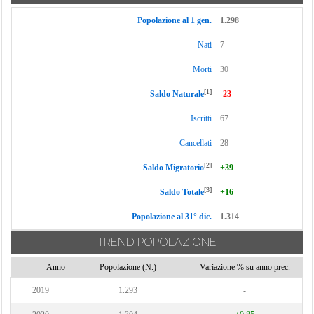
Popolazione al 1 gen.
1.298
Nati
7
Morti
30
[1]
Saldo Naturale
-23
Iscritti
67
Cancellati
28
[2]
Saldo Migratorio
+39
[3]
Saldo Totale
+16
Popolazione al 31° dic.
1.314
TREND POPOLAZIONE
Anno
Popolazione (N.)
Variazione % su anno prec.
2019
1.293
-