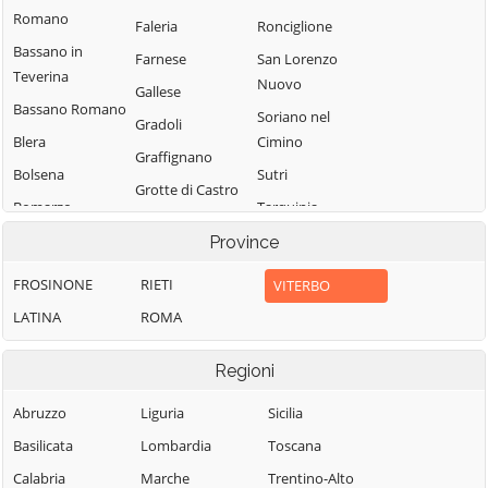
Romano
Faleria
Ronciglione
Bassano in
Farnese
San Lorenzo
Teverina
Nuovo
Gallese
Bassano Romano
Soriano nel
Gradoli
Blera
Cimino
Graffignano
Bolsena
Sutri
Grotte di Castro
Bomarzo
Tarquinia
Ischia di Castro
Calcata
Tessennano
Province
Latera
Canepina
Tuscania
FROSINONE
RIETI
VITERBO
Lubriano
Canino
Valentano
LATINA
ROMA
Marta
Capodimonte
Vallerano
Montalto di
Capranica
Regioni
Vasanello
Castro
Caprarola
Vejano
Monte Romano
Abruzzo
Liguria
Sicilia
Carbognano
Vetralla
Montefiascone
Basilicata
Lombardia
Toscana
Castel Sant'Elia
Vignanello
Monterosi
Calabria
Marche
Trentino-Alto