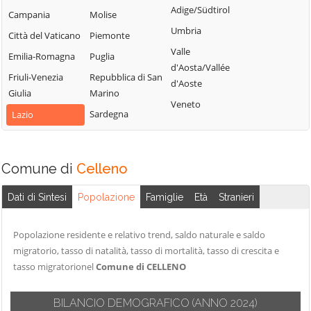
Castiglione in
Villa San
Adige/Südtirol
Nepi
Campania
Molise
Teverina
Giovanni in
Umbria
Onano
Città del Vaticano
Piemonte
Tuscia
Celleno
Valle
Emilia-Romagna
Puglia
Viterbo
Cellere
d'Aosta/Vallée
Friuli-Venezia
Repubblica di San
Vitorchiano
d'Aoste
Giulia
Marino
Veneto
Sardegna
Lazio
Comune di
Celleno
Dati di Sintesi
Popolazione
Famiglie
Età
Stranieri
Popolazione residente e relativo trend, saldo naturale e saldo
migratorio, tasso di natalità, tasso di mortalità, tasso di crescita e
tasso migratorionel
Comune di CELLENO
BILANCIO DEMOGRAFICO
(ANNO 2024)