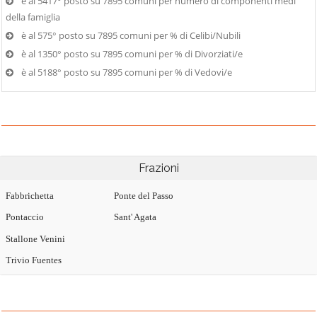
è al 5417° posto su 7895 comuni per numero di componenti medi
della famiglia
è al 575° posto su 7895 comuni per % di Celibi/Nubili
è al 1350° posto su 7895 comuni per % di Divorziati/e
è al 5188° posto su 7895 comuni per % di Vedovi/e
Frazioni
Fabbrichetta
Ponte del Passo
Pontaccio
Sant' Agata
Stallone Venini
Trivio Fuentes