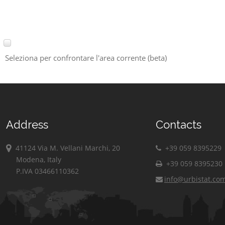
Seleziona per confrontare l'area corrente (beta)
Address
Contacts
41124 Via M. Vellani Marchi, 20
+39 059 8395229
Modena, Italy
+39 059 8395230
P.IVA 03466110362
info@urbistat.co