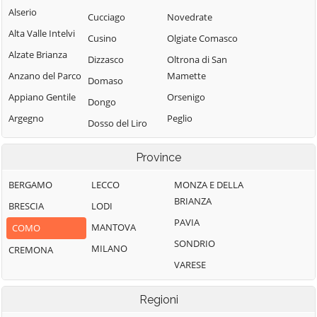
Alserio
Cucciago
Novedrate
Alta Valle Intelvi
Cusino
Olgiate Comasco
Alzate Brianza
Dizzasco
Oltrona di San
Anzano del Parco
Mamette
Domaso
Appiano Gentile
Orsenigo
Dongo
Argegno
Peglio
Dosso del Liro
Arosio
Pianello del Lario
Erba
Province
Asso
Pigra
Eupilio
Barni
Plesio
BERGAMO
LECCO
MONZA E DELLA
Faggeto Lario
BRIANZA
Bellagio
Pognana Lario
BRESCIA
LODI
Faloppio
PAVIA
Bene Lario
Ponna
MANTOVA
COMO
Fenegrò
SONDRIO
Beregazzo con
Ponte Lambro
MILANO
CREMONA
Figino Serenza
Figliaro
VARESE
Porlezza
Fino Mornasco
Binago
Proserpio
Garzeno
Regioni
Bizzarone
Pusiano
Gera Lario