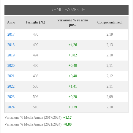
Monguzzo
Cermenate
Veniano
TREND FAMIGLIE
Montano Lucino
Cernobbio
Vercana
Variazione % su anno
Montemezzo
Anno
Famiglie (N.)
Componenti medi
Cirimido
Vertemate con
prec.
Minoprio
Claino con
2017
470
-
2,19
Osteno
Villa Guardia
2018
490
+4,26
2,13
Colonno
Zelbio
2019
494
+0,82
2,10
2020
496
+0,40
2,11
2021
498
+0,40
2,12
2022
505
+1,41
2,11
2023
506
+0,20
2,09
2024
510
+0,79
2,10
Variazione % Media Annua (2017/2024):
+1,17
Variazione % Media Annua (2021/2024):
+0,80