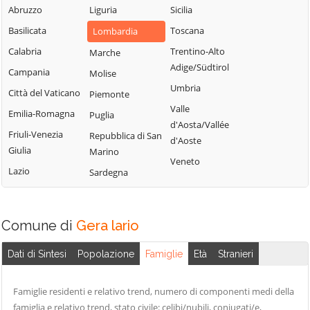
Blessagno
Abruzzo
Liguria
Sicilia
Rezzago
Grandate
Blevio
Basilicata
Toscana
Lombardia
Rodero
Grandola ed Uniti
Bregnano
Calabria
Trentino-Alto
Marche
Rovellasca
Gravedona ed
Adige/Südtirol
Brenna
Campania
Molise
Rovello Porro
Uniti
Umbria
Brienno
Città del Vaticano
Piemonte
Sala Comacina
Griante
Valle
Brunate
Emilia-Romagna
Puglia
San Bartolomeo
Guanzate
d'Aosta/Vallée
Bulgarograsso
Val Cavargna
Friuli-Venezia
Repubblica di San
Inverigo
d'Aoste
Giulia
Marino
Cabiate
San Fermo della
Laglio
Veneto
Battaglia
Lazio
Sardegna
Cadorago
Laino
San Nazzaro Val
Caglio
Lambrugo
Cavargna
Campione d'Italia
Lasnigo
Comune di
Gera lario
San Siro
Cantù
Lezzeno
Schignano
Dati di Sintesi
Popolazione
Famiglie
Età
Stranieri
Canzo
Limido Comasco
Senna Comasco
Capiago
Lipomo
Solbiate con
Famiglie residenti e relativo trend, numero di componenti medi della
Intimiano
Livo
Cagno
famiglia e relativo trend, stato civile: celibi/nubili, coniugati/e,