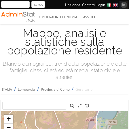
L'azienda
Contatti
Login
DEMOGRAFIA
ECONOMIA
CLASSIFICHE
ITALIA
Mappe, analisi e
statistiche sulla
popolazione residente
Bilancio demografico, trend della popolazione e delle
famiglie, classi di età ed età media, stato civile e
stranieri
/
/
/
ITALIA
Lombardia
Provincia di Como
Gera Lario