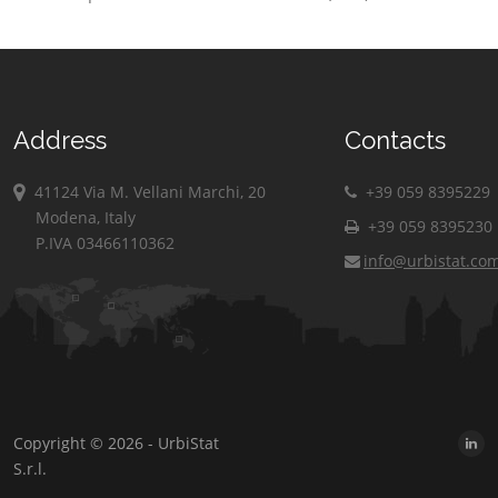
Address
Contacts
41124 Via M. Vellani Marchi, 20
+39 059 8395229
Modena, Italy
+39 059 8395230
P.IVA 03466110362
info@urbistat.co
Copyright © 2026 - UrbiStat
S.r.l.