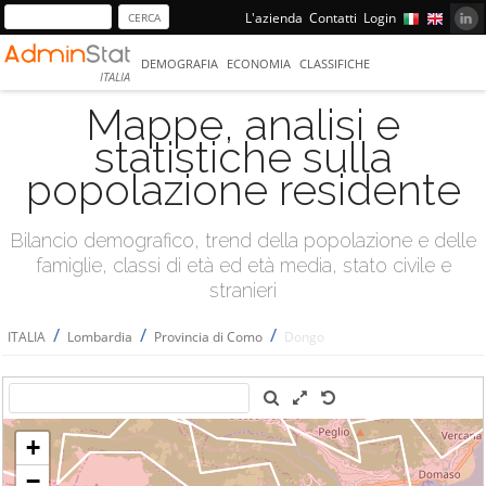
L'azienda
Contatti
Login
DEMOGRAFIA
ECONOMIA
CLASSIFICHE
ITALIA
Mappe, analisi e
statistiche sulla
popolazione residente
Bilancio demografico, trend della popolazione e delle
famiglie, classi di età ed età media, stato civile e
stranieri
/
/
/
ITALIA
Lombardia
Provincia di Como
Dongo