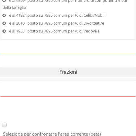
è al 4399° posto su 7895 comuni per numero di componenti medi
della famiglia
è al 4192° posto su 7895 comuni per % di Celibi/Nubili
è al 2010° posto su 7895 comuni per % di Divorziati/e
è al 1933° posto su 7895 comuni per % di Vedovi/e
Frazioni
Seleziona per confrontare l'area corrente (beta)