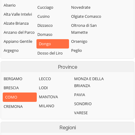
Alserio
Cucciago
Novedrate
Alta Valle Intelvi
Cusino
Olgiate Comasco
Alzate Brianza
Dizzasco
Oltrona di San
Anzano del Parco
Mamette
Domaso
Appiano Gentile
Orsenigo
Dongo
Argegno
Peglio
Dosso del Liro
Arosio
Pianello del Lario
Erba
Province
Asso
Pigra
Eupilio
Barni
Plesio
BERGAMO
LECCO
MONZA E DELLA
Faggeto Lario
BRIANZA
Bellagio
Pognana Lario
BRESCIA
LODI
Faloppio
PAVIA
Bene Lario
Ponna
MANTOVA
COMO
Fenegrò
SONDRIO
Beregazzo con
Ponte Lambro
MILANO
CREMONA
Figino Serenza
Figliaro
VARESE
Porlezza
Fino Mornasco
Binago
Proserpio
Garzeno
Regioni
Bizzarone
Pusiano
Gera Lario