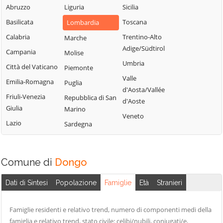
Blessagno
Abruzzo
Liguria
Sicilia
Rezzago
Grandate
Blevio
Basilicata
Toscana
Lombardia
Rodero
Grandola ed Uniti
Bregnano
Calabria
Trentino-Alto
Marche
Rovellasca
Gravedona ed
Adige/Südtirol
Brenna
Campania
Molise
Rovello Porro
Uniti
Umbria
Brienno
Città del Vaticano
Piemonte
Sala Comacina
Griante
Valle
Brunate
Emilia-Romagna
Puglia
San Bartolomeo
Guanzate
d'Aosta/Vallée
Bulgarograsso
Val Cavargna
Friuli-Venezia
Repubblica di San
Inverigo
d'Aoste
Giulia
Marino
Cabiate
San Fermo della
Laglio
Veneto
Battaglia
Lazio
Sardegna
Cadorago
Laino
San Nazzaro Val
Caglio
Lambrugo
Cavargna
Campione d'Italia
Lasnigo
Comune di
Dongo
San Siro
Cantù
Lezzeno
Schignano
Dati di Sintesi
Popolazione
Famiglie
Età
Stranieri
Canzo
Limido Comasco
Senna Comasco
Capiago
Lipomo
Solbiate con
Famiglie residenti e relativo trend, numero di componenti medi della
Intimiano
Livo
Cagno
famiglia e relativo trend, stato civile: celibi/nubili, coniugati/e,