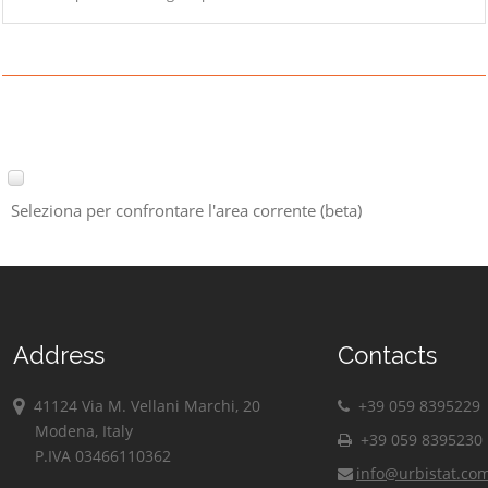
Seleziona per confrontare l'area corrente (beta)
Address
Contacts
41124 Via M. Vellani Marchi, 20
+39 059 8395229
Modena, Italy
+39 059 8395230
P.IVA 03466110362
info@urbistat.co