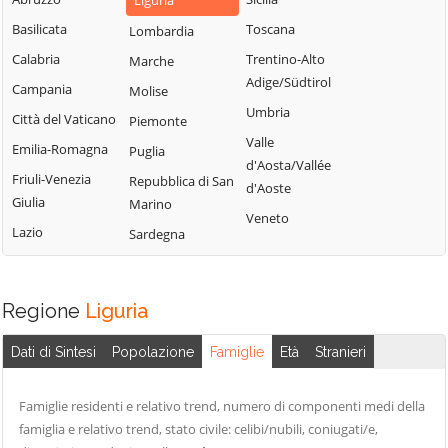
Liguria
Basilicata
Toscana
Lombardia
Calabria
Trentino-Alto
Marche
Adige/Südtirol
Campania
Molise
Umbria
Città del Vaticano
Piemonte
Valle
Emilia-Romagna
Puglia
d'Aosta/Vallée
Friuli-Venezia
Repubblica di San
d'Aoste
Giulia
Marino
Veneto
Lazio
Sardegna
Regione
Liguria
Dati di Sintesi
Popolazione
Famiglie
Età
Stranieri
Famiglie residenti e relativo trend, numero di componenti medi della
famiglia e relativo trend, stato civile: celibi/nubili, coniugati/e,