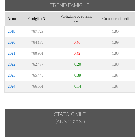
TREND FAMIGLIE
Variazione % su anno
Anno
Famiglie (N.)
Componenti medi
prec.
2019
767.728
-
1,99
2020
764.175
-0,46
1,99
2021
760.931
-0,42
1,98
2022
762.477
+0,20
1,98
2023
765.443
+0,39
1,97
2024
766.551
+0,14
1,97
STATO CIVILE
(ANNO 2024)