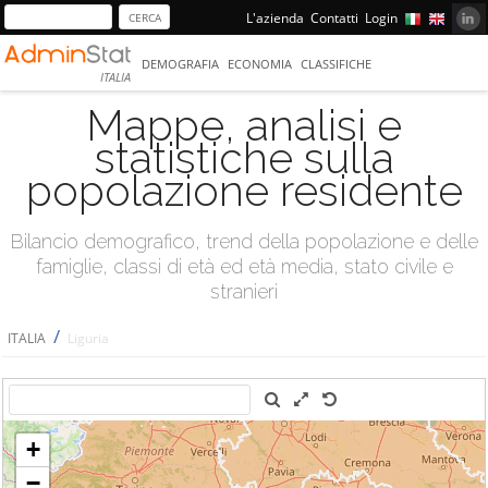
L'azienda
Contatti
Login
DEMOGRAFIA
ECONOMIA
CLASSIFICHE
ITALIA
Mappe, analisi e
statistiche sulla
popolazione residente
Bilancio demografico, trend della popolazione e delle
famiglie, classi di età ed età media, stato civile e
stranieri
/
ITALIA
Liguria