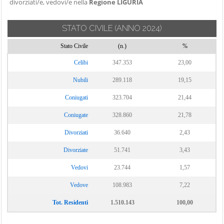
divorziati/e, vedovi/e nella
Regione LIGURIA
STATO CIVILE
(ANNO 2024)
Stato Civile
(n.)
%
Celibi
347.353
23,00
Nubili
289.118
19,15
Coniugati
323.704
21,44
Coniugate
328.860
21,78
Divorziati
36.640
2,43
Divorziate
51.741
3,43
Vedovi
23.744
1,57
Vedove
108.983
7,22
Tot. Residenti
1.510.143
100,00